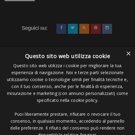
Seguici su:
×
Questo sito web utilizza cookie
Questo sito web utilizza i cookie per migliorare la tua
esperienza di navigazione. Noi e terze parti selezionate
Pagamenti Accettati
utilizziamo cookie o tecnologie simili per finalità tecniche e,
con il tuo consenso, anche per le finalità di esperienza,
misurazione e marketing (con annunci personalizzati) come
specificato nella cookie policy.
Puoi liberamente prestare, rifiutare o revocare il tuo
Copyright © 2006 - 2023 -
Icarus Project sas
- Via Bordigona, 5 - 54100
consenso, in qualsiasi momento, accedendo al pannello
Massa MS - Tel 0585026137 - P.IVA 01151030457 - REA MS 117168
delle preferenze. Il rifiuto del consenso può rendere non
disponibili le relative funzioni.