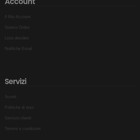
Account
Il Mio Account
Storico Ordini
Lista desideri
Se non ti sembra il modello adatto al tuo allenamento,
Notifiche Email
scopri tutti gli altri
orologi da piscina
in vendita qui su
Swimmershop.it.
Servizi
Sconti
Politiche di reso
Servizio clienti
Termini e condizioni