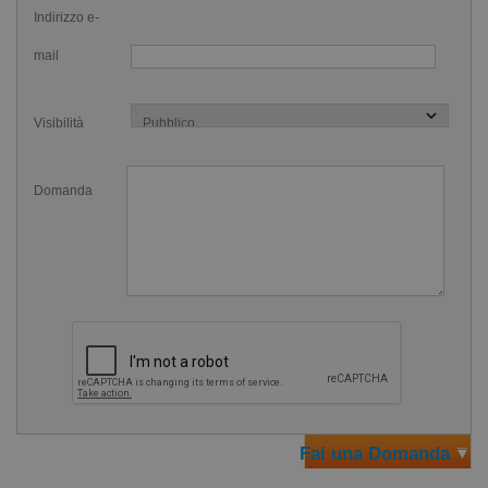
Indirizzo e-
realizzato per l'utilizzo in acqua. Questo lo rende
il
mail
contavasche ideale per il Nuoto
e la Piscina, ma il suo
utilizzo non si limita solo a questo. Può essere utilizzato
come contapersone digitale, come contagiri digitale da dito
Visibilità
e le sue applicazioni sono davvero molte.
ATTENZIONE:
i nuovi modelli dei contavasche ad anello
Domanda
hanno una componentistica di maggiore qualità
, migliorata
e più resistente all'usura. Questo fa si che il tastino non sia
morbido alla pressione come i precedenti. Potrebbe essere
necessaria una maggiore pressione sul pulsante. Questo
non ne pregiudica l'utilizzo in vasca.
Caratteristiche
Conta la vasca con una semplice pressione del pollice
Fai una Domanda
Conta fino a 9.999