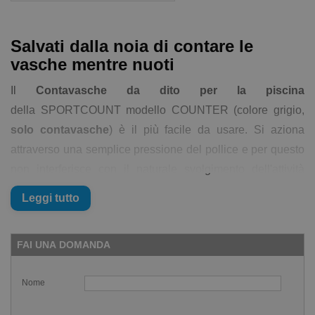
Salvati dalla noia di contare le
vasche mentre nuoti
Il
Contavasche da dito per la piscina
della SPORTCOUNT modello COUNTER (colore grigio,
solo contavasche
) è il più facile da usare. Si aziona
attraverso una semplice pressione del pollice e per questo
non interferisce con il naturale svolgimento dell'attività
sportiva. Il modello Contavasche riesce a contare fino a
Leggi tutto
9.999 vasche. Non dovrai più nuotare con l'assillo di
dimenticarti se sei alla vasca 17 o 19. Tu pensa a tutto
FAI UNA DOMANDA
quello che ti pare, che a contare le vasche ci pensa il
Contavsche da Dito modello COUNTER della
Nome
SPORTCOUNT!
Il
Contavasche ad Anello
è impermeabile ed è stato