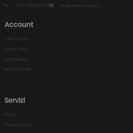
(+39) 0585026137
info@swimmershop.it
Account
Il Mio Account
Storico Ordini
Lista desideri
Notifiche Email
Servizi
Sconti
Politiche di reso