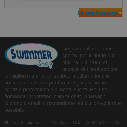
Fai una Domanda
Negozio online di articoli
sportivi per il Nuoto e la
piscina. Dal 2006 al
servizio dei nuotatori con
le migliori marche del settore, mettiamo tutte le
nostre competenze per fornire ogni giorno un
servizio professionale ai nostri clienti. Hai una
domanda? Contattaci tramite chat, whatsapp,
telefono o email, ti risponidamo nel piu' breve tempo
possibile.
Via Bordigona, 5 - 54100 Massa Ms
(+39) 3513041375