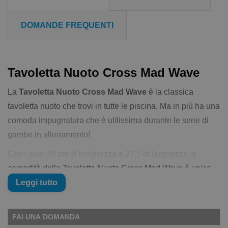
DOMANDE FREQUENTI
Tavoletta Nuoto Cross Mad Wave
La
Tavoletta Nuoto Cross Mad Wave
è la classica
tavoletta nuoto che trovi in tutte le piscina. Ma in più ha una
comoda impugnatura che è utilissima durante le serie di
gambe in allenamento!
Con i suoi 40 cm di lunghezza e 27,5 di larghezza la
comodità della Tavoletta Nuoto Cross Mad Wave è unica.
Allenare le gambe sarà un piacere.
Leggi tutto
Caratteristiche della&nbsp;Tavoletta Nuoto
Cross Mad Wave:
FAI UNA DOMANDA