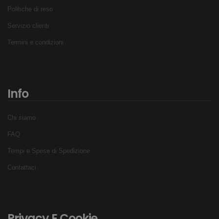
Politiche di reso
Servizio clienti
Termini e condizioni
Info
Chi siamo
FAQ
Tempi e Spese di Spedizione
Contattaci
Privacy E Cookie