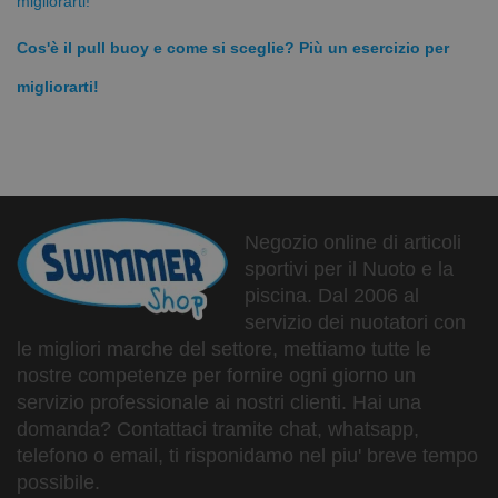
Cos'è il pull buoy e come si sceglie? Più un esercizio per
migliorarti!
Negozio online di articoli
sportivi per il Nuoto e la
piscina. Dal 2006 al
servizio dei nuotatori con
le migliori marche del settore, mettiamo tutte le
nostre competenze per fornire ogni giorno un
servizio professionale ai nostri clienti. Hai una
domanda? Contattaci tramite chat, whatsapp,
telefono o email, ti risponidamo nel piu' breve tempo
possibile.