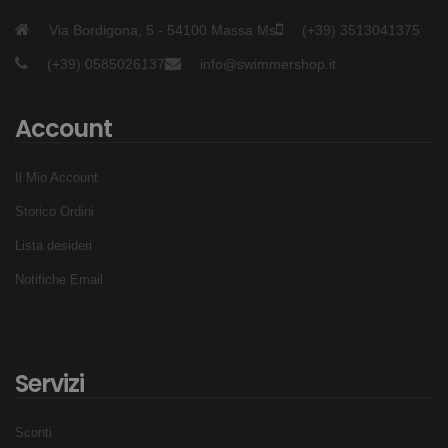
Via Bordigona, 5 - 54100 Massa Ms
(+39) 3513041375
(+39) 0585026137
info@swimmershop.it
Account
Il Mio Account
Storico Ordini
Lista desideri
Notifiche Email
Servizi
Sconti