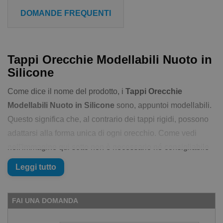
DOMANDE FREQUENTI
Tappi Orecchie Modellabili Nuoto in
Silicone
Come dice il nome del prodotto, i
Tappi Orecchie
Modellabili Nuoto in Silicone
sono, appuntoi modellabili.
Questo significa che, al contrario dei tappi rigidi, possono
adattarsi alla forma unica di ogni orecchio. Come vedi
nell'immagine qui sotto non è necessario né consigliabile
inserirli dentro il canale auricolare ma farli aderire
Leggi tutto
all'esterno a mò di copertura.
Grazie al loro potere adesivo e al materiale di cui sono
FAI UNA DOMANDA
composti, aderiranno al tuo orecchio aiutandoti a tenere
fuori l'acqua. Anche se, attenzione, nessun tappo da