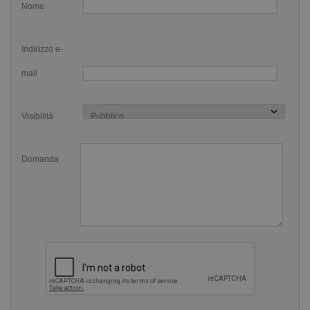
Nome
orecchie garantisce la tenuta al 100%. Movimenti e nuotata
di chi la indossa possono sempre provocarne lo
Indirizzo e-
spostamento e l'infiltrazione di acqua.
mail
Come utilizzare i&nbsp;Tappi Orecchie
Modellabili Nuoto in Silicone
Visibilità
Ecco come procedere per indossare correttamente i Tappi
Orecchie Modellabili Nuoto in Silicone. Innanzitutto lavati
Domanda
le mani , devono essere pulite e asciutte. Fai ruotare il
silicone sul palmo della mano con il palmo dell'altra mano.
Devi modellare una pallina che sia grossomodo sferica.