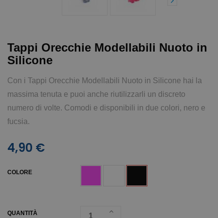
Tappi Orecchie Modellabili Nuoto in
Silicone
Con i Tappi Orecchie Modellabili Nuoto in Silicone hai la
massima tenuta e puoi anche riutilizzarli un discreto
numero di volte. Comodi e disponibili in due colori, nero e
fucsia.
4,90 €
COLORE
QUANTITÀ