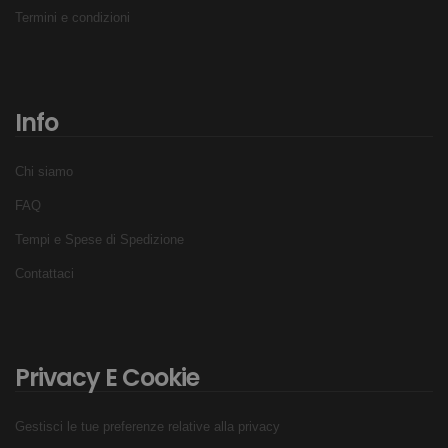
Termini e condizioni
Portatappi rigido incluso
Disponibili in due colori:
Nero
Fucsia
Info
Modellabili
In silicone 100%
Chi siamo
Ergonomici
FAQ
Comodissimi
Tempi e Spese di Spedizione
Non vanno infilati dentro ma aderiscono esternamente
Contattaci
Riutilizzabili finché dura il loro potere adesivo
Attenzione: Nessun tappo da orecchie garantisce la tenuta
al 100%. Movimenti e nuotata di chi la indossa possono
sempre provocarne lo spostamento e l'infiltrazione di
Privacy E Cookie
acqua.
Gestisci le tue preferenze relative alla privacy