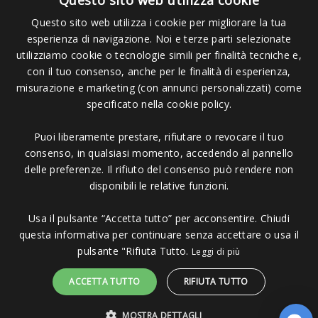
Questo sito web utilizza cookie
Questo sito web utilizza i cookie per migliorare la tua
esperienza di navigazione. Noi e terze parti selezionate
Pagamenti Accettati
utilizziamo cookie o tecnologie simili per finalità tecniche e,
con il tuo consenso, anche per le finalità di esperienza,
misurazione e marketing (con annunci personalizzati) come
specificato nella cookie policy.
Puoi liberamente prestare, rifiutare o revocare il tuo
Copyright © 2006 - 2023 -
Icarus Project sas
- Via Bordigona, 5 - 54100
consenso, in qualsiasi momento, accedendo al pannello
Massa MS - Tel 0585026137 - P.IVA 01151030457 - REA MS 117168
delle preferenze. Il rifiuto del consenso può rendere non
disponibili le relative funzioni.
Usa il pulsante “Accetta tutto” per acconsentire. Chiudi
questa informativa per continuare senza accettare o usa il
pulsante "Rifiuta Tutto.
Leggi di più
ACCETTA TUTTO
RIFIUTA TUTTO
MOSTRA DETTAGLI