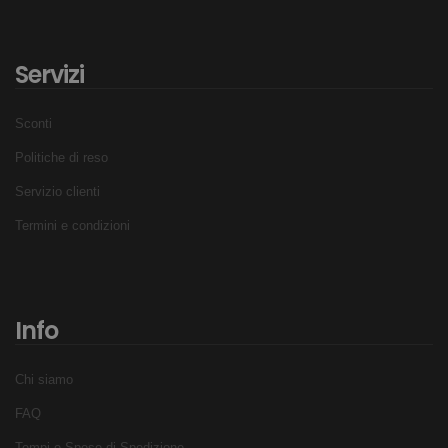
Servizi
Sconti
Politiche di reso
Servizio clienti
Termini e condizioni
Info
Chi siamo
FAQ
Tempi e Spese di Spedizione