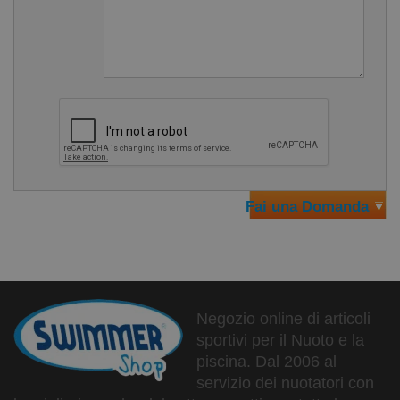
Evita di perderlo e lo tiene pulito
DISPONIBILE IN DUE COLORI
Blu
Trasparente
UTILIZZALO CON LO SNORKEL
Rende più facile l'utilizzo dello snorkel da parte dei
nuotatori più piccoli o inesperti
Fai una Domanda
Negozio online di articoli
sportivi per il Nuoto e la
piscina. Dal 2006 al
servizio dei nuotatori con