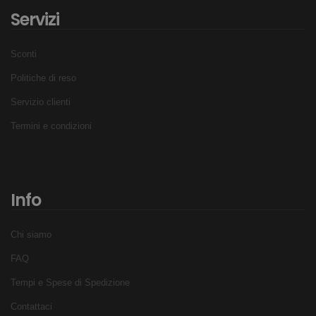
Servizi
Sconti
Politiche di reso
Servizio clienti
Termini e condizioni
Info
Chi siamo
FAQ
Tempi e Spese di Spedizione
Contattaci