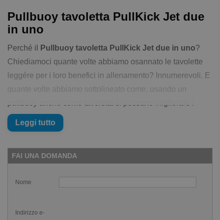
Pullbuoy tavoletta PullKick Jet due
in uno
Perché il
Pullbuoy tavoletta PullKick Jet due in uno
?
Chiediamoci quante volte abbiamo osannato le tavolette
leggére per i loro benefici in allenamento? Innumerevoli. E
quante volte abbiamo sottolineato come, usando un
pullbuoy anche come tavoletta si possano migliorare i
nostri allenamenti.
Leggi tutto
La cosa migliore del
Pullbuoy tavoletta PullKick Jet due
in uno
è che è specificatamente progettato come un
FAI UNA DOMANDA
pullbuoy e, simultaneamente, come una tavoletta. Il minimo
sostegno che offre quando facciamo le serie di gambe è
Nome
pensato per migliorare al massimo l'allineamento del tuo
corpo n acqua. Per scaricare la tensione dalle spalle e
Indirizzo e-
quando unito ad un elastico per caviglie, be' è proprio un