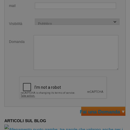
mail
attrezzo multiuso utilissimo.
Puoi utilizzare il
Pullbuoy tavoletta PullKick Jet due in
Visibilità
uno
assieme allo snorkel PRO per massimizzare l'efficacia
del tuo allenamento di gambe con tavoletta o assieme alle
palette e ad un elastico ferma caviglie per potenziare gli
Domanda
arti inferiori.
Caratteristiche del Pullbuoy tavoletta
PullKick Jet due in uno:
Pullbuoy tavoletta
Utilizzabile come due attrezzi
Quando usato come tavoletta:
Favorisce un allineamento perfetto
Fai una Domanda
Scarica la tensione dalle spalle
ARTICOLI SUL BLOG
Idrodinamico
Morbido