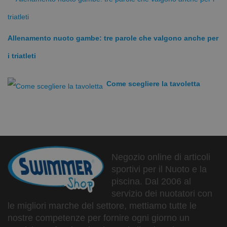
Versatile
Allenamento nuoto gambe: tre parole che valgono anche per
i triatleti
Come scegliere la tavoletta
Negozio online di articoli
sportivi per il Nuoto e la
piscina. Dal 2006 al
servizio dei nuotatori con
le migliori marche del settore, mettiamo tutte le
nostre competenze per fornire ogni giorno un