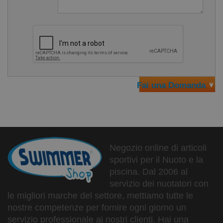
Fai una Domanda
Negozio online di articoli
sportivi per il Nuoto e la
piscina. Dal 2006 al
servizio dei nuotatori con
le migliori marche del settore, mettiamo tutte le
nostre competenze per fornire ogni giorno un
servizio professionale ai nostri clienti. Hai una