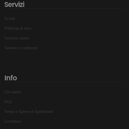
Servizi
Sconti
Politiche di reso
Servizio clienti
Termini e condizioni
Info
Chi siamo
FAQ
Tempi e Spese di Spedizione
Contattaci