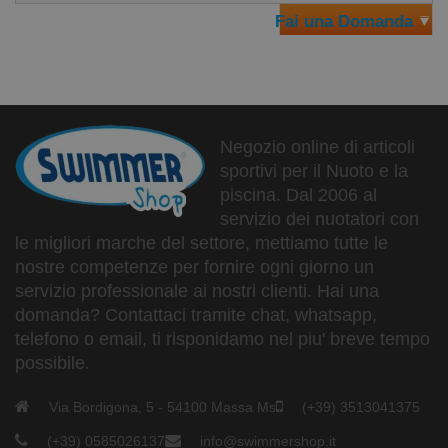
Fai una Domanda
Negozio online di articoli
sportivi per il Nuoto e la
piscina. Dal 2006 al
servizio dei nuotatori con
le migliori marche del settore, mettiamo tutte le
nostre competenze per fornire ogni giorno un
servizio professionale ai nostri clienti. Hai una
domanda? Contattaci tramite chat, whatsapp,
telefono o email, ti risponidamo nel piu' breve tempo
possibile.
Via Bordigona, 5 - 54100 Massa Ms
(+39) 3513041375
(+39) 0585026137
info@swimmershop.it