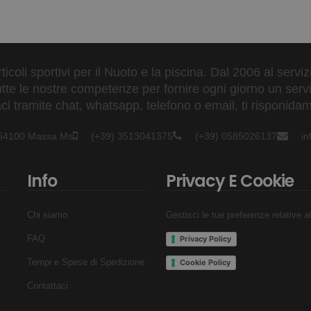
ticoli sportivi per il Nuoto e la piscina. Dal 2006 al servi
tte le nostre competenze per fornire ogni giorno un serviz
 tramite chat, whatsapp, telefono o email, ti risponidam
- 54100 Massa Ms
(+39) 3513041375
(+39) 0585026137
i
Info
Privacy E Cookie
Chi siamo
Gestisci le tue preferenze relative a
FAQ
Privacy Policy
Tempi e Spese di Spedizione
Cookie Policy
Contattaci