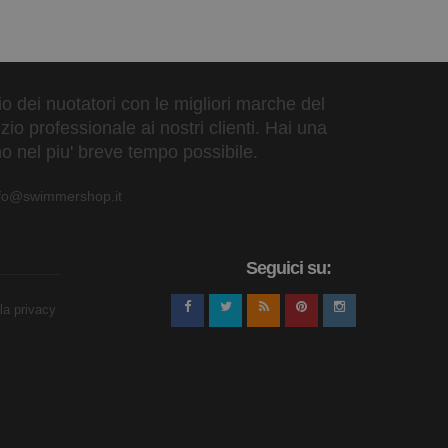
zio dei nuotatori con le migliori marche del
io professionale ai nostri clienti. Hai una
o nel piu' breve tempo possibile.
nfo@swimmershop.it
Seguici su:
lla privacy