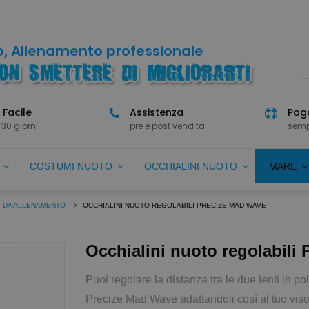
, Allenamento professionale
 Facile
Assistenza
Paga
 30 giorni
pre e post vendita
semp
O
COSTUMI NUOTO
OCCHIALINI NUOTO
MARE
I DA ALLENAMENTO
OCCHIALINI NUOTO REGOLABILI PRECIZE MAD WAVE
Occhialini nuoto regolabili
Puoi regolare la distanza tra le due lenti in po
Precize Mad Wave adattandoli così al tuo viso