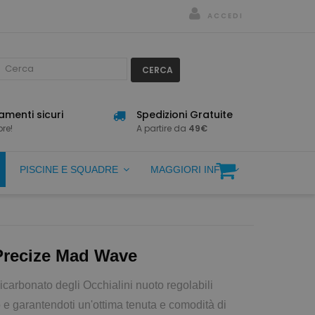
ACCEDI
CERCA
menti sicuri
Spedizioni Gratuite
re!
A partire da
49€
PISCINE E SQUADRE
MAGGIORI INFO
 Precize Mad Wave
licarbonato degli Occhialini nuoto regolabili
 e garantendoti un'ottima tenuta e comodità di