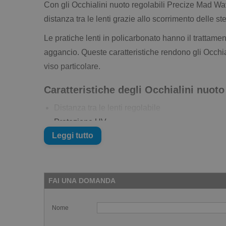
Con gli Occhialini nuoto regolabili Precize Mad Wav
distanza tra le lenti grazie allo scorrimento delle st
Le pratiche lenti in policarbonato hanno il trattamen
aggancio. Queste caratteristiche rendono gli Occhia
viso particolare.
Caratteristiche degli Occhialini nuot
Distanza tra le lenti regolabile
Protezione UV
Leggi tutto
Trattamento antiappannante
Lenti in policarbonato
Elastico in silicone
FAI UNA DOMANDA
Nome