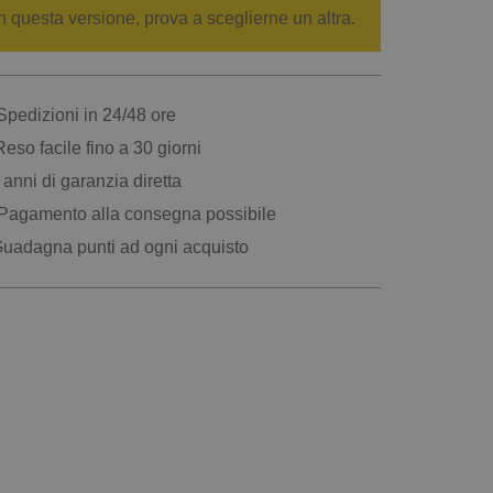
n questa versione, prova a sceglierne un altra.
pedizioni in 24/48 ore
eso facile fino a 30 giorni
anni di garanzia diretta
Pagamento alla consegna possibile
uadagna punti ad ogni acquisto