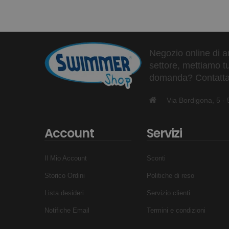
Negozio online di ar
settore, mettiamo tu
domanda? Contattaci
Via Bordigona, 5 
Account
Servizi
Il Mio Account
Sconti
Storico Ordini
Politiche di reso
Lista desideri
Servizio clienti
Notifiche Email
Termini e condizioni