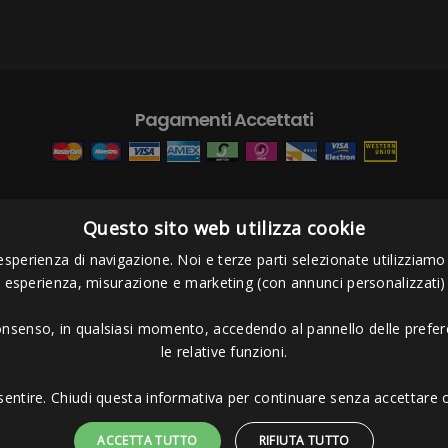
Pagamenti Accettati
Questo sito web utilizza cookie
s Project sas
- Via Bordigona, 5 - 54100 Massa MS - Tel 0585026137 - P.I
esperienza di navigazione. Noi e terze parti selezionate utilizziamo c
i esperienza, misurazione e marketing (con annunci personalizzati)
consenso, in qualsiasi momento, accedendo al pannello delle prefere
le relative funzioni.
sentire. Chiudi questa informativa per continuare senza accettare o
ACCETTA TUTTO
RIFIUTA TUTTO