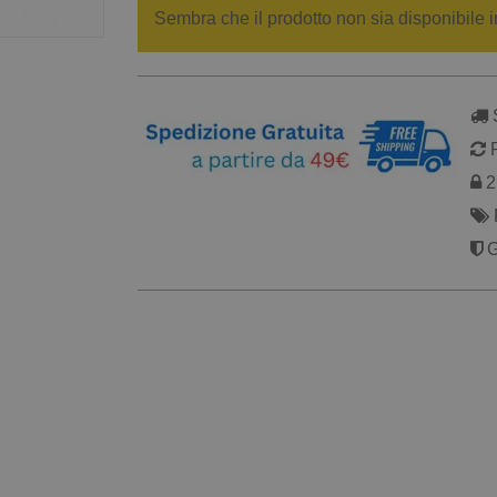
Sembra che il prodotto non sia disponibile i
S
R
2 
G