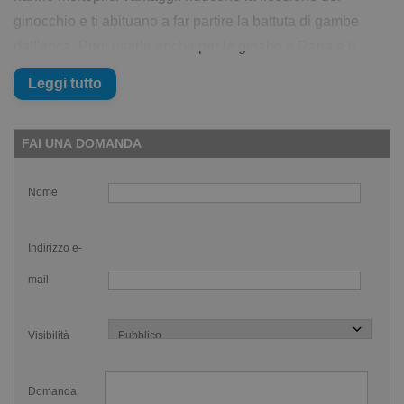
ginocchio e ti abituano a far partire la battuta di gambe
dall'anca. Puoi usarle anche per le gmabe a Rana e ti
aiutano a concentrarti nel tenere la posizione corretta del
Leggi tutto
piede disteso (oppongono meno resistenza se il piede è
ben disteso).
FAI UNA DOMANDA
Puoi usare le Power Bags pinne di rete per allenare le
gambe con qualsiasi esercizio di tecnica e sono eccellenti
Nome
perle serie di gambe. Poi ovviamente sono anche due
comode borse portaoggetti e se le riempi con qualcosa di
Indirizzo e-
galleggiante (come ad esempio palline da ping pong)
mail
aumenterai l'attrito e quindi l'intensità del lavoro. Il prezzo è
riferito a due Power Bags.
Visibilità
Caratteristiche delle Power Bags pinne di
rete per allenare le gambe:
Domanda
Borse a rete per allenare la battuta di gambe