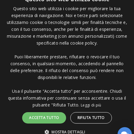
Questo sito web utilizza i cookie per migliorare la tua
esperienza di navigazione. Noi e terze parti selezionate
Pagamenti Accettati
utilizziamo cookie o tecnologie simili per finalità tecniche e,
con il tuo consenso, anche per le finalità di esperienza,
misurazione e marketing (con annunci personalizzati) come
specificato nella cookie policy.
Puoi liberamente prestare, rifiutare o revocare il tuo
Copyright © 2006 - 2023 -
Icarus Project sas
- Via Bordigona, 5 - 54100
consenso, in qualsiasi momento, accedendo al pannello
Massa MS - Tel 0585026137 - P.IVA 01151030457 - REA MS 117168
delle preferenze. Il rifiuto del consenso può rendere non
disponibili le relative funzioni.
Usa il pulsante “Accetta tutto” per acconsentire. Chiudi
questa informativa per continuare senza accettare o usa il
pulsante "Rifiuta Tutto.
Leggi di più
ACCETTA TUTTO
RIFIUTA TUTTO
MOSTRA DETTAGLI