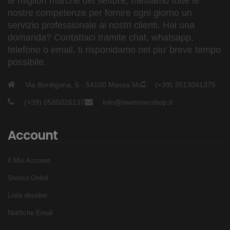
le migliori marche del settore, mettiamo tutte le
Blocco ferma elastico completamente in plastica - non
nostre competenze per fornire ogni giorno un
arrugginisce come i normali ferma elastico con molla in
servizio professionale ai nostri clienti. Hai una
domanda? Contattaci tramite chat, whatsapp,
metallo
telefono o email, ti risponidamo nel piu' breve tempo
Tessuto sintetico più morbido - meno irritante sulla pelle
possibile.
Dimensioni adatte alle necessità di allenamento - la
maggior parte delle borse a rete sono di taglie diverse e
Via Bordigona, 5 - 54100 Massa Ms
(+39) 3513041375
hanno fori di dimensione diversa. Le Power Bags sono
(+39) 0585026137
info@swimmershop.it
progettate appositamente per far lavorare alla corretta
intensità le gambe (ci sono voluti 50 prototipi per
Account
perfezionare le dimensioni e renderle efficaci). Se le
borse fossero troppo grandi le gambe del nuotatore
Il Mio Account
medio non riuscirebbero a raggiungere una velocità
Storico Ordini
adeguata a causa dell'eccessivo attrito. Viceversa con
borse troppo piccole il carico di lavoro non sarebbe
Lista desideri
sufficiente per sviluppare miglioramenti.
Notifiche Email