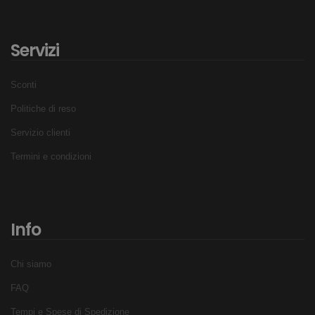
Servizi
Sconti
Politiche di reso
Servizio clienti
Termini e condizioni
Info
Chi siamo
FAQ
Tempi e Spese di Spedizione