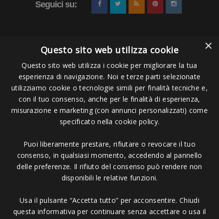
Seguici su:
×
Questo sito web utilizza cookie
Questo sito web utilizza i cookie per migliorare la tua
esperienza di navigazione. Noi e terze parti selezionate
Pagamenti Accettati
utilizziamo cookie o tecnologie simili per finalità tecniche e,
con il tuo consenso, anche per le finalità di esperienza,
misurazione e marketing (con annunci personalizzati) come
specificato nella cookie policy.
Puoi liberamente prestare, rifiutare o revocare il tuo
Copyright © 2006 - 2023 -
Icarus Project sas
- Via Bordigona, 5 - 54100
consenso, in qualsiasi momento, accedendo al pannello
Massa MS - Tel 0585026137 - P.IVA 01151030457 - REA MS 117168
delle preferenze. Il rifiuto del consenso può rendere non
disponibili le relative funzioni.
Usa il pulsante “Accetta tutto” per acconsentire. Chiudi
questa informativa per continuare senza accettare o usa il