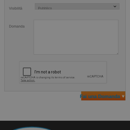
al percorso della bracciata, in caso di rollio insufficiente,
Visibilità
abituando il nuotatore all'esecuzione corretta di tutti i
movimenti della nuotata
.
Domanda
Che cos&#39;&egrave; l&#39;HYDROHIP?
L’HydroHip fornisce un allenamento di resistenza per
sviluppare una potente rotazione dell’anca. E’ composto da
una cintura e due piccole pinne che fuoriescono all’altezza
dell’anca. Va indossata attorno alla vita nell’allenamento a
stile libero e sul petto se ci si allena a dorso. La forza e il
ritmo della rotazione dell’anca determina la spinta e il
tempo dello stile del nuotatore. I nuotatori che non hanno
Fai una Domanda
una rotazione delle anche bilanciata avranno anche uno
stile sbilanciato, quindi un’inutile spreco delle energie.
Inoltre se il rollio non è eseguito correttamente il braccio
del nuotatore si troverà la strada bloccata dall'aletta. In tal