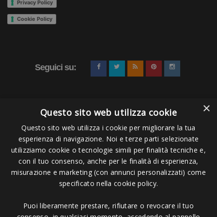
l’atleta, è consigliabile eseguire, prima dell’utilizzo delle
Privacy Policy
Zoomers
, qualche esercizio di stretching per la caviglia.
Cookie Policy
“Mi sono
allenato
con le pinne
Zoomers
per anni. Mi
hanno aiutato ad
allenarmi
duramente e a diventare il più
veloce del mondo. Che tu sia un principiante, un master o
Seguici su:
un agonista, le
Zoomers
miglioreranno la tua
nuotata
” -
Jeff Rouse 1992/96 Medaglia d’oro olimpica -
×
Questo sito web utilizza cookie
Questo sito web utilizza i cookie per migliorare la tua
esperienza di navigazione. Noi e terze parti selezionate
Pagamenti Accettati
utilizziamo cookie o tecnologie simili per finalità tecniche e,
con il tuo consenso, anche per le finalità di esperienza,
misurazione e marketing (con annunci personalizzati) come
specificato nella cookie policy.
Puoi liberamente prestare, rifiutare o revocare il tuo
Copyright © 2006 - 2023 -
Icarus Project sas
- Via Bordigona, 5 - 54100
consenso, in qualsiasi momento, accedendo al pannello