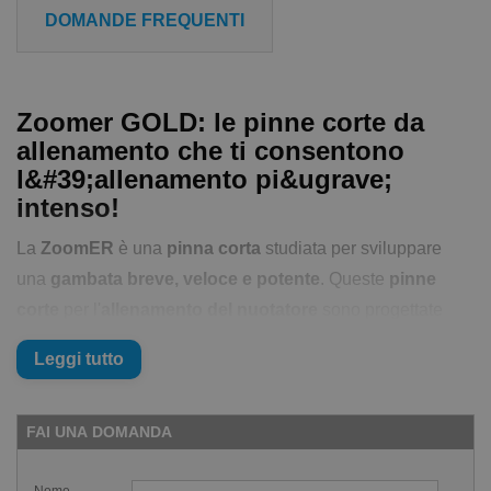
DOMANDE FREQUENTI
Zoomer GOLD: le pinne corte da
allenamento che ti consentono
l&#39;allenamento pi&ugrave;
intenso!
La
ZoomER
è una
pinna corta
studiata per sviluppare
una
gambata breve, veloce e potente
. Queste
pinne
corte
per l'
allenamento del nuotatore
sono progettate
apposta per fornire la quantità ideale di propulsione in vista
Leggi tutto
del perfezionamento di
gambata
e indurre una postura
migliore per un più ampio lasso di tempo. Grazie alla loro
pala, più
corta
e
pesante
che nelle normali
pinne corte
FAI UNA DOMANDA
da nuoto
, le
ZoomER
fanno lavorare le gambe più