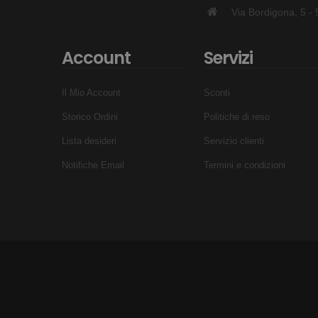
Via Bordigona, 5 
Account
Servizi
Il Mio Account
Sconti
Storico Ordini
Politiche di reso
Lista desideri
Servizio clienti
Notifiche Email
Termini e condizioni