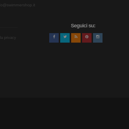
nfo@swimmershop.it
Seguici su:
lla privacy