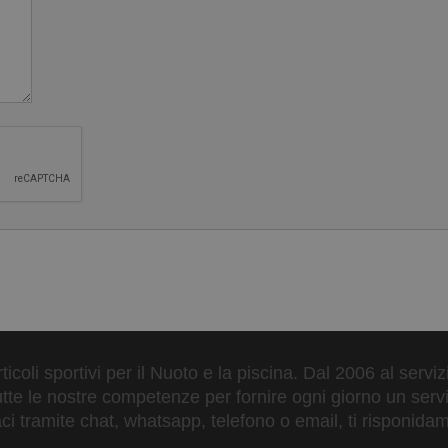
ticoli sportivi per il Nuoto e la piscina. Dal 2006 al servi
tte le nostre competenze per fornire ogni giorno un serviz
 tramite chat, whatsapp, telefono o email, ti risponidam