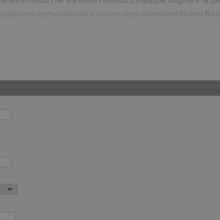
quelli alti in modo che sia molto comodo. La doppia cinghia e la p
 regolazione personalizzata e veloce degli
Occhialini Nuoto Raz
i Nuoto Razor Specchiati: