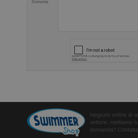
Domanda
Negozio online di ar
settore, mettiamo tu
domanda? Contattaci