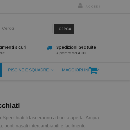
ACCEDI
CERCA
menti sicuri
Spedizioni Gratuite
re!
A partire da
49€
PISCINE E SQUADRE
MAGGIORI INFO
chiati
or Specchiati ti lasceranno a bocca aperta. Ampia
ra, ponti nasali intercambiabili e facilmente