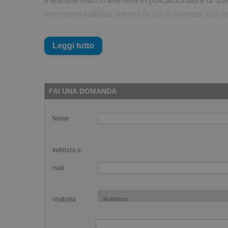
Il silicone intorno alle lenti in policarbonato è di 
forniscono stabilità, mentre la clip ti permette una
Caratteristiche degli&nbsp;Occhialin
Leggi tutto
Occhialini da gara
Ottimi anche in allenamento
Specchiati
FAI UNA DOMANDA
Ponti nasali intercambiabili
Protezione UV
Nome
Trattamento antiappannante
Visione periferica ottima
Indirizzo e-
Silicone alto intorno alle lenti
mail
Visibilità