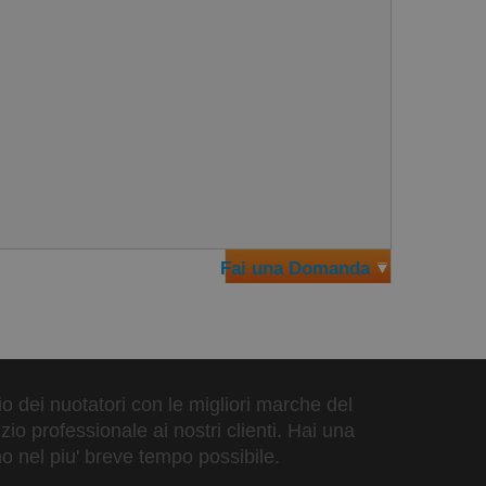
Fai una Domanda
zio dei nuotatori con le migliori marche del
io professionale ai nostri clienti. Hai una
o nel piu' breve tempo possibile.