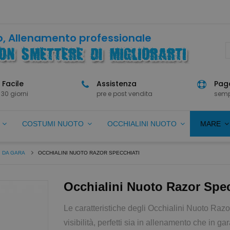
, Allenamento professionale
 Facile
Assistenza
Paga
 30 giorni
pre e post vendita
semp
O
COSTUMI NUOTO
OCCHIALINI NUOTO
MARE
I DA GARA
OCCHIALINI NUOTO RAZOR SPECCHIATI
Occhialini Nuoto Razor Spec
Le caratteristiche degli Occhialini Nuoto Raz
visibilità, perfetti sia in allenamento che in ga