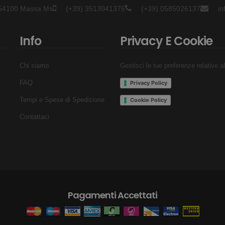
- 54100 Massa Ms
(+39) 3513041375
(+39) 0585026137
i
Info
Privacy E Cookie
Chi siamo
Gestisci le tue preferenze relative a
FAQ
Privacy Policy
Tempi e Spese di Spedizione
Cookie Policy
Contattaci
Pagamenti Accettati