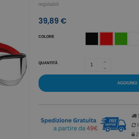
regolabili
39,89 €
COLORE
QUANTITÀ
AGGIUNGI
S
R
2 