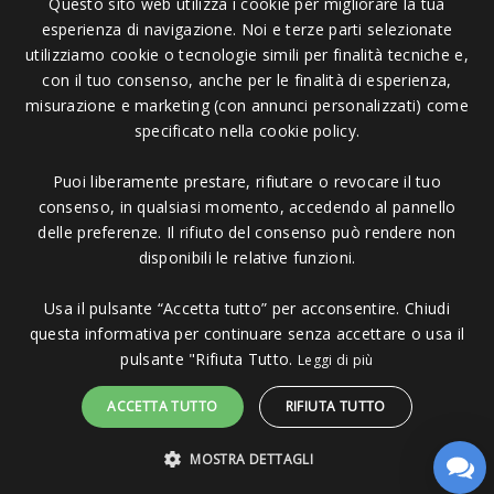
Questo sito web utilizza i cookie per migliorare la tua
esperienza di navigazione. Noi e terze parti selezionate
Pagamenti Accettati
utilizziamo cookie o tecnologie simili per finalità tecniche e,
con il tuo consenso, anche per le finalità di esperienza,
misurazione e marketing (con annunci personalizzati) come
specificato nella cookie policy.
Puoi liberamente prestare, rifiutare o revocare il tuo
Copyright © 2006 - 2023 -
Icarus Project sas
- Via Bordigona, 5 - 54100
consenso, in qualsiasi momento, accedendo al pannello
Massa MS - Tel 0585026137 - P.IVA 01151030457 - REA MS 117168
delle preferenze. Il rifiuto del consenso può rendere non
disponibili le relative funzioni.
Usa il pulsante “Accetta tutto” per acconsentire. Chiudi
questa informativa per continuare senza accettare o usa il
pulsante "Rifiuta Tutto.
Leggi di più
ACCETTA TUTTO
RIFIUTA TUTTO
MOSTRA DETTAGLI
Sito protetto da reCAPTCHA.
Privacy
-
Termini e condizioni