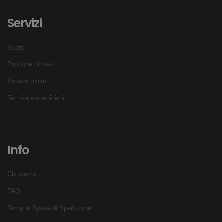
Servizi
Sconti
Politiche di reso
Servizio clienti
Termini e condizioni
Info
Chi siamo
FAQ
Tempi e Spese di Spedizione