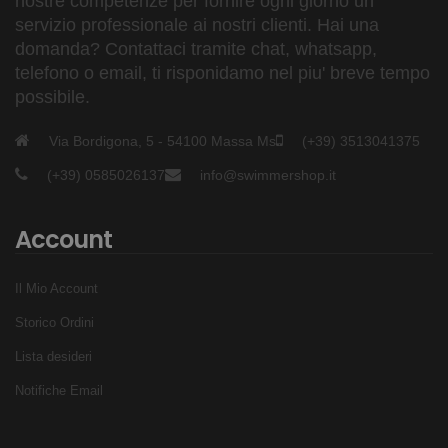
nostre competenze per fornire ogni giorno un
servizio professionale ai nostri clienti. Hai una
domanda? Contattaci tramite chat, whatsapp,
telefono o email, ti risponidamo nel piu' breve tempo
possibile.
Via Bordigona, 5 - 54100 Massa Ms
(+39) 3513041375
(+39) 0585026137
info@swimmershop.it
Account
Il Mio Account
Storico Ordini
Lista desideri
Notifiche Email