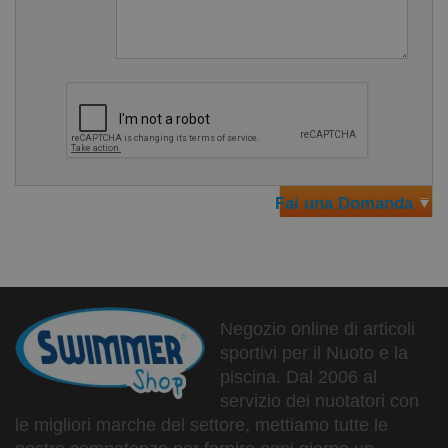
Fai una Domanda
Negozio online di articoli
sportivi per il Nuoto e la
piscina. Dal 2006 al
servizio dei nuotatori con
le migliori marche del settore, mettiamo tutte le