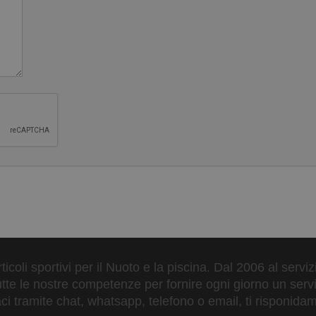
ticoli sportivi per il Nuoto e la piscina. Dal 2006 al servi
tte le nostre competenze per fornire ogni giorno un serviz
 tramite chat, whatsapp, telefono o email, ti risponidam