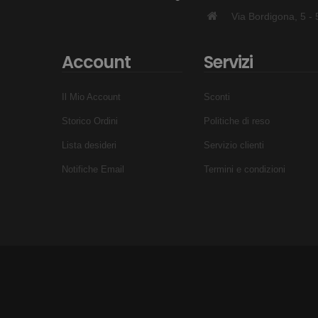
Via Bordigona, 5 
Account
Servizi
Il Mio Account
Sconti
Storico Ordini
Politiche di reso
Lista desideri
Servizio clienti
Notifiche Email
Termini e condizioni