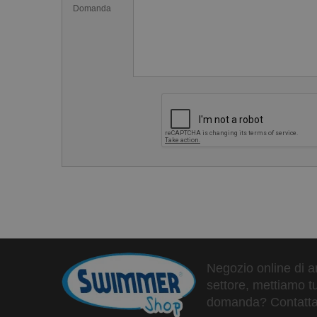
Domanda
Negozio online di ar
settore, mettiamo tu
domanda? Contattaci