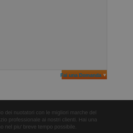
Fai una Domanda
zio dei nuotatori con le migliori marche del
io professionale ai nostri clienti. Hai una
o nel piu' breve tempo possibile.