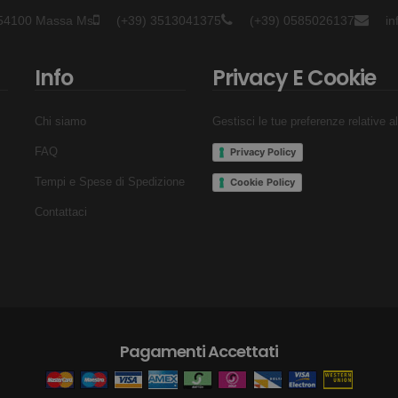
- 54100 Massa Ms
(+39) 3513041375
(+39) 0585026137
i
Info
Privacy E Cookie
Chi siamo
Gestisci le tue preferenze relative a
FAQ
Privacy Policy
Tempi e Spese di Spedizione
Cookie Policy
Contattaci
Pagamenti Accettati