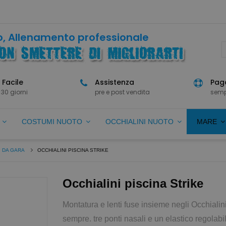
, Allenamento professionale
 Facile
Assistenza
Paga
 30 giorni
pre e post vendita
semp
O
COSTUMI NUOTO
OCCHIALINI NUOTO
MARE
I DA GARA
OCCHIALINI PISCINA STRIKE
Occhialini piscina Strike
Montatura e lenti fuse insieme negli Occhialin
sempre. tre ponti nasali e un elastico regolab