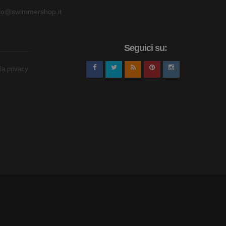
nfo@swimmershop.it
Seguici su:
lla privacy