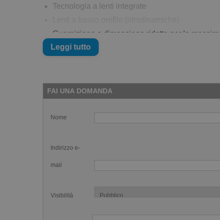
Tecnologia a lenti integrate
Lenti a basso profilo (idrodinamiche)
Guarnizione a dimensione ridotta per la massi
Leggi tutto
Tre ponti nasali diversi
Doppio elastico in silicone
Ideali per le gare
FAI UNA DOMANDA
Nome
Indirizzo e-
mail
Visibilità