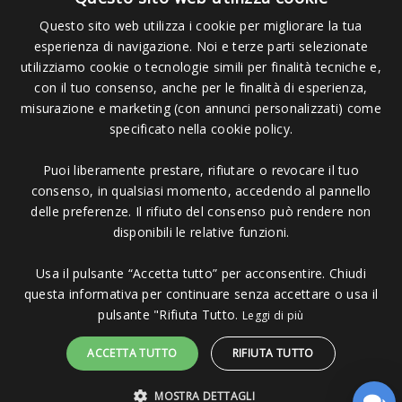
Questo sito web utilizza i cookie per migliorare la tua
esperienza di navigazione. Noi e terze parti selezionate
Pagamenti Accettati
utilizziamo cookie o tecnologie simili per finalità tecniche e,
con il tuo consenso, anche per le finalità di esperienza,
misurazione e marketing (con annunci personalizzati) come
specificato nella cookie policy.
Puoi liberamente prestare, rifiutare o revocare il tuo
Copyright © 2006 - 2023 -
Icarus Project sas
- Via Bordigona, 5 - 54100
consenso, in qualsiasi momento, accedendo al pannello
Massa MS - Tel 0585026137 - P.IVA 01151030457 - REA MS 117168
delle preferenze. Il rifiuto del consenso può rendere non
disponibili le relative funzioni.
Usa il pulsante “Accetta tutto” per acconsentire. Chiudi
questa informativa per continuare senza accettare o usa il
pulsante "Rifiuta Tutto.
Leggi di più
ACCETTA TUTTO
RIFIUTA TUTTO
MOSTRA DETTAGLI