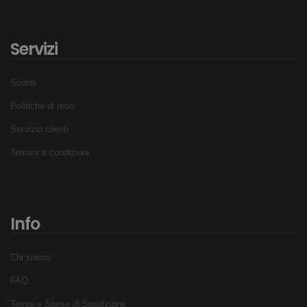
Servizi
Sconti
Politiche di reso
Servizio clienti
Termini e condizioni
Info
Chi siamo
FAQ
Tempi e Spese di Spedizione