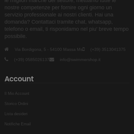
le migliori marche del settore, mettiamo tutte le
Perfetta galleggiabilità
nostre competenze per fornire ogni giorno un
Protezione dal freddo
servizio professionale ai nostri clienti. Hai una
La tecnologia SHEICO:
domanda? Contattaci tramite chat, whatsapp,
X-COLLAR SHUTTER - sul collo ha una protezione
telefono o email, ti risponidamo nel piu' breve tempo
possibile.
contro l'allenamento e contro l'ingresso accidentale
dell'acqua.
Via Bordigona, 5 - 54100 Massa Ms
(+39) 3513041375
TECHNOLOGY SHEICO FREE-RANGE
(+39) 0585026137
info@swimmershop.it
NEOPRENE: inserti speciali di neoprene più sottile
rendono i movimenti meno complicati
Account
Maggiore durevolezza nell'area delle spalle
SHEICO X-WRIST WALL INSERTS - Inserti che
Il Mio Account
rendono veloce la rimozione della muta
SHEICO 3.0 S-TYPE NEOPRENE - leggero,
Storico Ordini
elastico, ultra resistente e termoregolante
Lista desideri
Notifiche Email