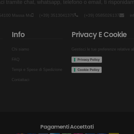
 tramite chat, whatsapp, telefono o email, ti risponidam
- 54100 Massa Ms
(+39) 3513041375
(+39) 0585026137
i
esso scomparto con oggetti bagnati per garantire la massima prote
 affrontare le tue giornate da nuotatore con stile e funzionalità.
Info
Privacy E Cookie
piacevole e organizzata.
Chi siamo
Gestisci le tue preferenze relative a
FAQ
Privacy Policy
Tempi e Spese di Spedizione
Cookie Policy
Contattaci
Pagamenti Accettati