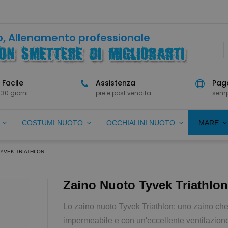
, Allenamento professionale
 Facile
Assistenza
Paga
 30 giorni
pre e post vendita
semp
O
COSTUMI NUOTO
OCCHIALINI NUOTO
MARE
TYVEK TRIATHLON
Zaino Nuoto Tyvek Triathlon
Lo zaino nuoto Tyvek Triathlon: uno zaino che 
impermeabile e con un'eccellente ventilazion