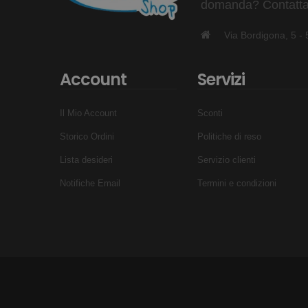
domanda? Contattaci
Fodera: 100% poliestere
Via Bordigona, 5 
Nota Importante: Evita di riporre i laptop nello st
Con lo zaino Mad Team, hai tutto ciò che ti serve per
Account
Servizi
durare e rendere ogni tua esperienza di nuoto più 
Il Mio Account
Sconti
Storico Ordini
Politiche di reso
Lista desideri
Servizio clienti
Notifiche Email
Termini e condizioni