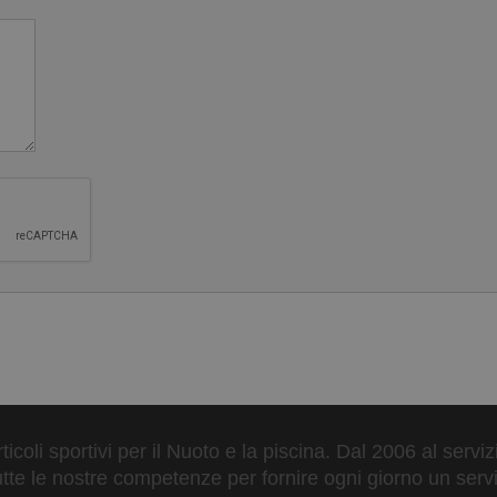
er riporre facilmente tutto ciò di cui hai bisogno, da oggetti pi
ortare dispositivi fino a 15 pollici.
to Tyvek Triathlon
, pull buoy e pinne.
 oggetti bagnati da quelli asciutti.
ino a 2 paia di scarpe o pinne da allenamento corte.
ilmente lo zaino.
ticoli sportivi per il Nuoto e la piscina. Dal 2006 al servi
tte le nostre competenze per fornire ogni giorno un serviz