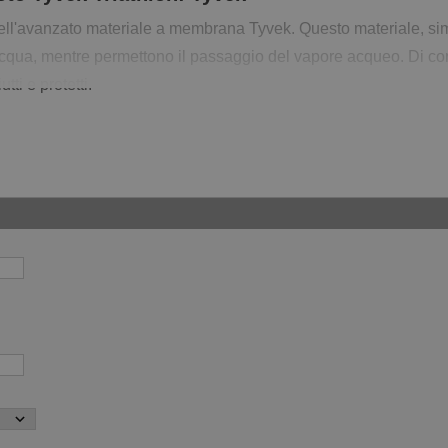
ell'avanzato materiale a membrana Tyvek. Questo materiale, simile
acqua, mentre permettono il passaggio del vapore acqueo. Di co
ti e protetti.
parete posteriore e alle tasche morbide riempite d'aria, lo zai
e uniformemente il peso, riducendo la fatica sulle spalle.
li spostamenti frequenti.
eccanici e chimici.
 il tuo zaino pulito e pronto all'uso.