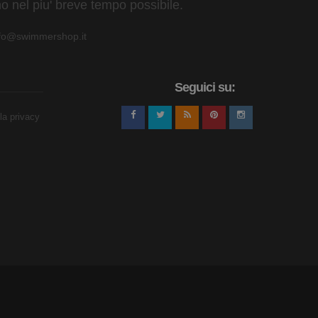
o nel piu' breve tempo possibile.
nfo@swimmershop.it
zione.
 Scopri la differenza di un prodotto progettato per
Seguici su:
lla privacy