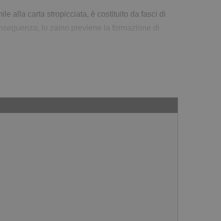
 alla carta stropicciata, è costituito da fasci di
nseguenza, lo zaino previene la formazione di
no Mad Team offre un comfort eccezionale anche