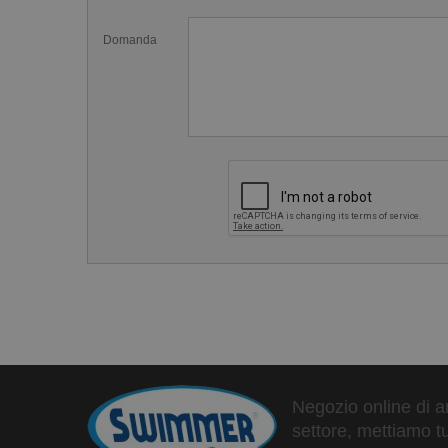
Lo zaino Mad Team offre un ampio scomparto interno p
Domanda
tasca dedicata per il tuo laptop, permettendo di trasp
Caratteristiche dello&nbsp;Zaino Nuo
Ampio spazio interno: Ideale per tavole da nuoto
Tasche laterali ventilate: Perfette per separare gli
Scomparto ventilato per scarpe: Può contenere f
Moschettone multifunzionale: Per appendere fac
Dimensioni: 52x33x24 cm
Capacità: 36 litri
Carico massimo: 12 kg
Composizione:
Negozio online di ar
settore, mettiamo tu
Tomaia: 15% poliestere, 85% Tyvek