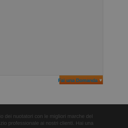
ccoli a quelli più ingombranti. È dotato di una
Fai una Domanda
zio dei nuotatori con le migliori marche del
io professionale ai nostri clienti. Hai una