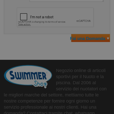
Fai una Domanda
Negozio online di articoli
sportivi per il Nuoto e la
piscina. Dal 2006 al
servizio dei nuotatori con
le migliori marche del settore, mettiamo tutte le
nostre competenze per fornire ogni giorno un
servizio professionale ai nostri clienti. Hai una
domanda? Contattaci tramite chat, whatsapp,