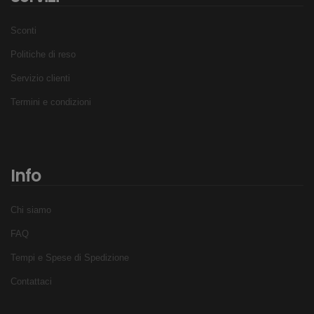
Sconti
Politiche di reso
Servizio clienti
Termini e condizioni
Info
Chi siamo
FAQ
Tempi e Spese di Spedizione
Contattaci