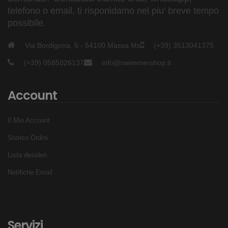
telefono o email, ti risponidamo nel piu' breve tempo
possibile.
Via Bordigona, 5 - 54100 Massa Ms
(+39) 3513041375
(+39) 0585026137
info@swimmershop.it
Account
Il Mio Account
Storico Ordini
Lista desideri
Notifiche Email
Servizi