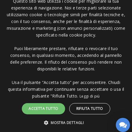
Questo sito web utilizza i cookie per migliorare la tua
esperienza di navigazione. Noi e terze parti selezionate
Pagamenti Accettati
utilizziamo cookie o tecnologie simili per finalità tecniche e,
con il tuo consenso, anche per le finalità di esperienza,
misurazione e marketing (con annunci personalizzati) come
specificato nella cookie policy.
Puoi liberamente prestare, rifiutare o revocare il tuo
Copyright © 2006 - 2023 -
Icarus Project sas
- Via Bordigona, 5 - 54100
consenso, in qualsiasi momento, accedendo al pannello
Massa MS - Tel 0585026137 - P.IVA 01151030457 - REA MS 117168
delle preferenze. Il rifiuto del consenso può rendere non
disponibili le relative funzioni.
Usa il pulsante “Accetta tutto” per acconsentire. Chiudi
questa informativa per continuare senza accettare o usa il
pulsante "Rifiuta Tutto.
Leggi di più
ACCETTA TUTTO
RIFIUTA TUTTO
MOSTRA DETTAGLI
Sito protetto da reCAPTCHA.
Privacy
-
Termini e condizioni