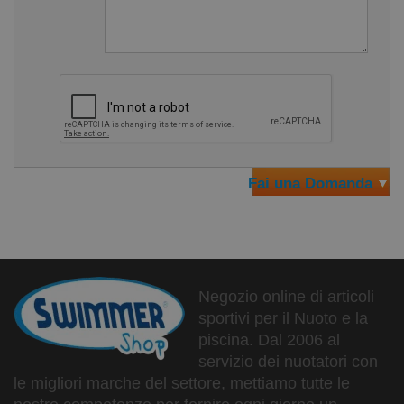
Fai una Domanda
Negozio online di articoli
sportivi per il Nuoto e la
piscina. Dal 2006 al
servizio dei nuotatori con
le migliori marche del settore, mettiamo tutte le