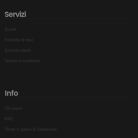
Servizi
Sconti
Politiche di reso
Servizio clienti
Termini e condizioni
Info
Chi siamo
FAQ
Tempi e Spese di Spedizione