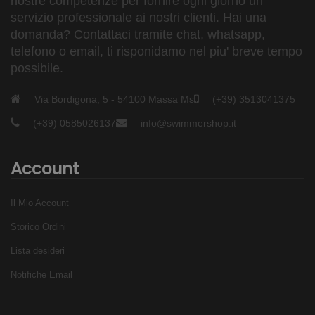
nostre competenze per fornire ogni giorno un
servizio professionale ai nostri clienti. Hai una
domanda? Contattaci tramite chat, whatsapp,
telefono o email, ti risponidamo nel piu' breve tempo
possibile.
Via Bordigona, 5 - 54100 Massa Ms
(+39) 3513041375
(+39) 0585026137
info@swimmershop.it
Account
Il Mio Account
Storico Ordini
Lista desideri
Notifiche Email