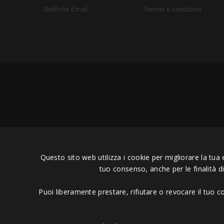
Notifiche Email
Termini e condizioni
Copyright © 2006 - 2023 -
Icaru
Questo sito web utilizza i cookie per migliorare la tua 
tuo consenso, anche per le finalità d
Puoi liberamente prestare, rifiutare o revocare il tuo 