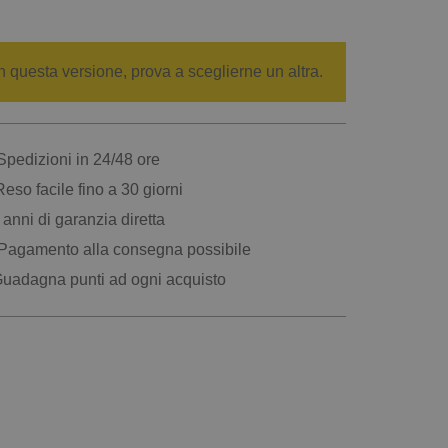
n questa versione, prova a sceglierne un altra.
pedizioni in 24/48 ore
eso facile fino a 30 giorni
anni di garanzia diretta
Pagamento alla consegna possibile
uadagna punti ad ogni acquisto