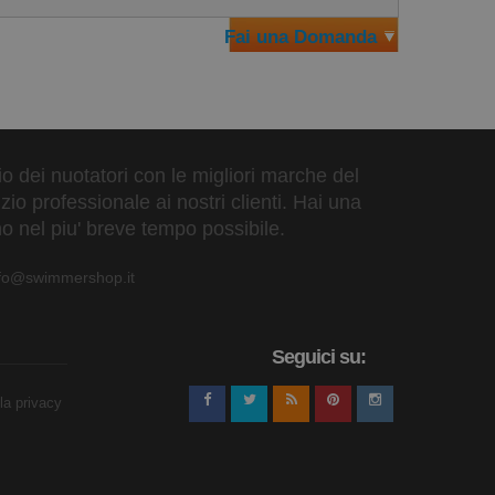
Fai una Domanda
zio dei nuotatori con le migliori marche del
io professionale ai nostri clienti. Hai una
o nel piu' breve tempo possibile.
nfo@swimmershop.it
Seguici su:
lla privacy