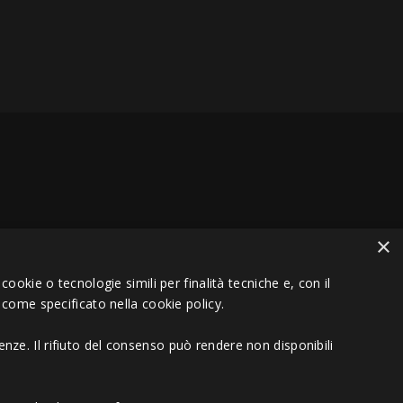
×
VA 01151030457 - REA MS 117168
ookie o tecnologie simili per finalità tecniche e, con il
 come specificato nella cookie policy.
nze. Il rifiuto del consenso può rendere non disponibili