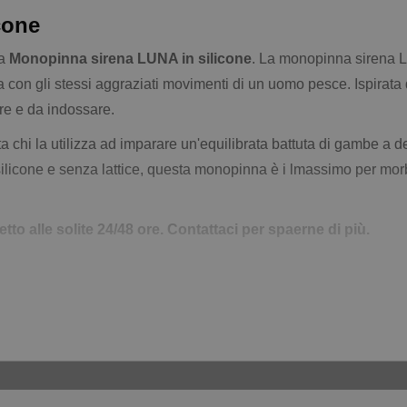
cone
la
Monopinna sirena LUNA in silicone
. La monopinna sirena L
ua con gli stessi aggraziati movimenti di un uomo pesce. Ispirata d
are e da indossare.
a chi la utilizza ad imparare un'equilibrata battuta di gambe a 
licone e senza lattice, questa monopinna è i lmassimo per morb
tto alle solite 24/48 ore. Contattaci per spaerne di più.