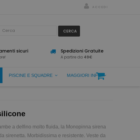
ACCEDI
CERCA
menti sicuri
Spedizioni Gratuite
re!
A partire da
49€
PISCINE E SQUADRE
MAGGIORI INFO
ilicone
ambe a delfino molto fluida, la Monopinna sirena
 da sirenetta. Morbidissima e resistente. Veste da