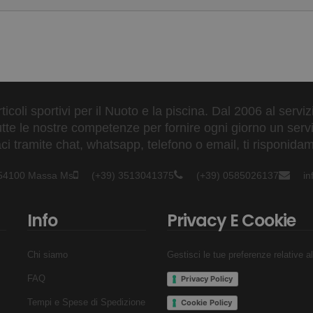
to - non adatta a nuotatori inesperti
ticoli sportivi per il Nuoto e la piscina. Dal 2006 al servi
tte le nostre competenze per fornire ogni giorno un serviz
 tramite chat, whatsapp, telefono o email, ti risponidam
- 54100 Massa Ms
(+39) 3513041375
(+39) 0585026137
i
Info
Privacy E Cookie
Chi siamo
Gestisci le tue preferenze relative a
FAQ
Privacy Policy
Tempi e Spese di Spedizione
Cookie Policy