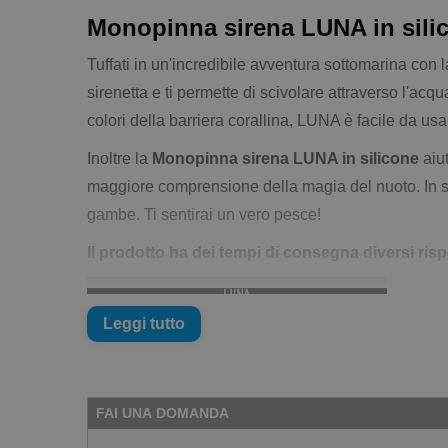
Monopinna sirena LUNA in sili
Tuffati in un'incredibile avventura sottomarina con 
sirenetta e ti permette di scivolare attraverso l'acq
colori della barriera corallina, LUNA è facile da us
Inoltre la
Monopinna sirena LUNA in silicone
aiut
maggiore comprensione della magia del nuoto. In si
gambe. Ti sentirai un vero pesce!
Il prodotto ha dei tempi di consegna diversi rispe
Leggi tutto
FAI UNA DOMANDA