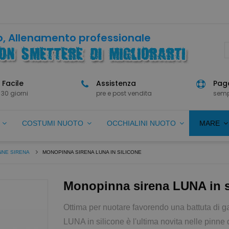
, Allenamento professionale
 Facile
Assistenza
Paga
 30 giorni
pre e post vendita
semp
O
COSTUMI NUOTO
OCCHIALINI NUOTO
MARE
NNE SIRENA
MONOPINNA SIRENA LUNA IN SILICONE
Monopinna sirena LUNA in s
Ottima per nuotare favorendo una battuta di g
LUNA in silicone è l'ultima novita nelle pinne