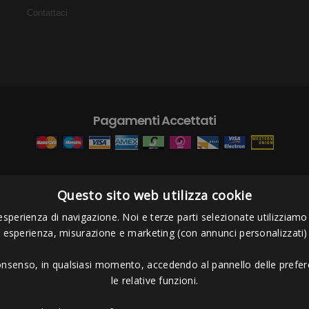
Contattaci
Pagamenti Accettati
Questo sito web utilizza cookie
s Project sas
- Via Bordigona, 5 - 54100 Massa MS - Tel 0585026137 - P.I
esperienza di navigazione. Noi e terze parti selezionate utilizziamo c
i esperienza, misurazione e marketing (con annunci personalizzati)
consenso, in qualsiasi momento, accedendo al pannello delle prefere
le relative funzioni.