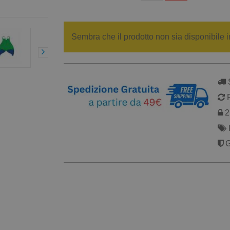
Sembra che il prodotto non sia disponibile i
S
R
2 
G