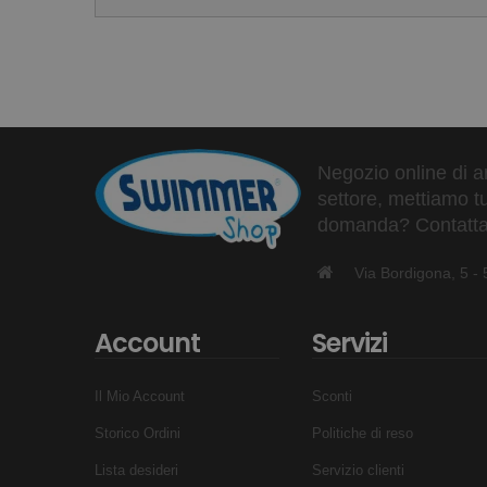
Taglia M: da 36 a 42
Attensione: usare sotto la supervisione di un adul
Senza lattice
Negozio online di ar
settore, mettiamo tu
domanda? Contattaci
Via Bordigona, 5 
Account
Servizi
Il Mio Account
Sconti
Storico Ordini
Politiche di reso
Lista desideri
Servizio clienti