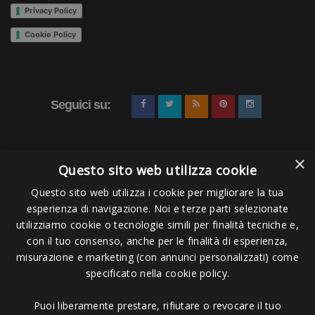
Privacy Policy
Energia di pronto utilizzo
Cookie Policy
A rilascio graduale per i tuoi muscoli
Reintegra i sali minerali persi!
Azione antiossidante contro la fatica!
Riduzione della stanchezza e dell’affaticamento,
Seguici su:
ripristino del normale metabolismo energetico e
protezione delle cellule dallo stress ossidativo grazie
alle vitamine C ed E.
×
Questo sito web utilizza cookie
Come Assumere
l'integratore per nuotatori
Questo sito web utilizza i cookie per migliorare la tua
RECUPERO? Sciogli il contenuto di 1 bustina in 500ml
esperienza di navigazione. Noi e terze parti selezionate
di acqua ed agita bene. Puoi utilizzare la pratica
Pagamenti Accettati
utilizziamo cookie o tecnologie simili per finalità tecniche e,
borraccia per integratori Swimmershop
. Puoi assumere
con il tuo consenso, anche per le finalità di esperienza,
indicativamente da 1 a 3 bustine al
misurazione e marketing (con annunci personalizzati) come
specificato nella cookie policy.
giorno, preferibilmente dopo gli allenamenti. Ma
consulta sempre il tuo medico e preparatore atletico per
Puoi liberamente prestare, rifiutare o revocare il tuo
assicurarti delle dosi sicure.
Copyright © 2006 - 2023 -
Icarus Project sas
- Via Bordigona, 5 - 54100