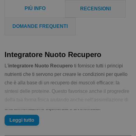
PIÙ INFO
RECENSIONI
DOMANDE FREQUENTI
Integratore Nuoto Recupero
L'
integratore Nuoto Recupero
ti fornisce tutti i principi
nutrienti che ti servono per creare le condizioni per quello
che è alla base di un recupero dei muscoli efficace: la
sintesi delle proteine. Questo favorisce anche il progredire
della tua forma fisica aiutando anche nell'assimilazione di
una alimentazione equilibrata e diversificata.
Leggi tutto
&quot;Recupero &egrave; uno dei miei
prodotti preferiti, lo prendo appena rientro in
spogliatoio cos&igrave; riesco a reintegrare