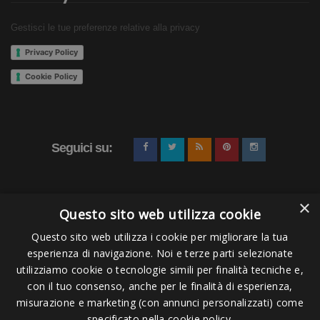
acqua.
Se il tuo allenamento o la tua gara hanno avuto una
Gestisci le tue preferenze relative alla privacy
durata lunga o un'intensità elevata dello sforzo
,
Privacy Policy
allora usa
due bustine
, in circa 4-500ml di acqua.
Cookie Policy
Ingredienti e Tabella Nutrizionale
L'integratore nuoto recupero continee i seguenti
ingredienti:
Seguici su:
Maltodestrine, saccarosio, correttore di
acidità: acido citrico, destrosio, fruttosio,
×
Questo sito web utilizza cookie
potassio citrato, calcio carbonato, L-leucina,
Questo sito web utilizza i cookie per migliorare la tua
L-alanina, magnesio ossido, aromi, sodio
esperienza di navigazione. Noi e terze parti selezionate
Pagamenti Accettati
cloruro, sodio citrato, creatina monoidrato, L-
utilizziamo cookie o tecnologie simili per finalità tecniche e,
arginina piroglutammato, creatina piruvato,
con il tuo consenso, anche per le finalità di esperienza,
misurazione e marketing (con annunci personalizzati) come
L-isoleucina, L-valina, L-lisina cloridrato,
specificato nella cookie policy.