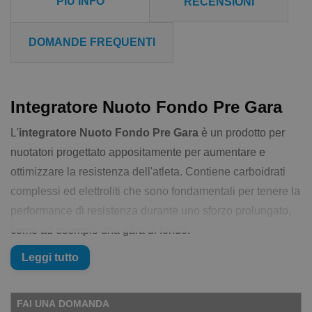
PIÙ INFO
RECENSIONI
DOMANDE FREQUENTI
Integratore Nuoto Fondo Pre Gara
L'
integratore Nuoto Fondo Pre Gara
è un prodotto per
nuotatori progettato appositamente per aumentare e
ottimizzare la resistenza dell'atleta. Contiene carboidrati
complessi ed elettroliti che sono fondamentali per tenere la
performance di resistenza durante uno sforzo prolungato,
come ad esempio una gara di fondo.
L'
integratore Nuoto Fondo Pre Gara
fornisce
Leggi tutto
maltodestrine a lunga catena, amminoacidi glucogenici e
amminoacidi ramificati; questa differenziazione è perfetta
FAI UNA DOMANDA