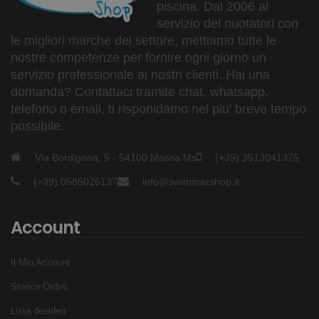
piscina. Dal 2006 al
servizio dei nuotatori con
le migliori marche del settore, mettiamo tutte le
nostre competenze per fornire ogni giorno un
servizio professionale ai nostri clienti. Hai una
domanda? Contattaci tramite chat, whatsapp,
telefono o email, ti risponidamo nel piu' breve tempo
possibile.
Via Bordigona, 5 - 54100 Massa Ms
(+39) 3513041375
(+39) 0585026137
info@swimmershop.it
Account
Il Mio Account
Storico Ordini
Lista desideri