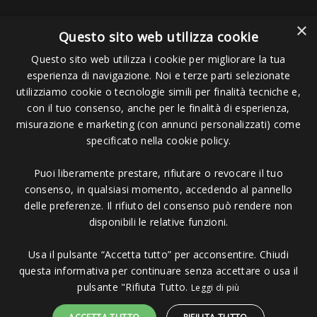
×
Questo sito web utilizza cookie
Questo sito web utilizza i cookie per migliorare la tua
esperienza di navigazione. Noi e terze parti selezionate
Pagamenti Accettati
utilizziamo cookie o tecnologie simili per finalità tecniche e,
con il tuo consenso, anche per le finalità di esperienza,
misurazione e marketing (con annunci personalizzati) come
specificato nella cookie policy.
Puoi liberamente prestare, rifiutare o revocare il tuo
Copyright © 2006 - 2023 -
Icarus Project sas
- Via Bordigona, 5 - 54100
consenso, in qualsiasi momento, accedendo al pannello
Massa MS - Tel 0585026137 - P.IVA 01151030457 - REA MS 117168
delle preferenze. Il rifiuto del consenso può rendere non
disponibili le relative funzioni.
Usa il pulsante “Accetta tutto” per acconsentire. Chiudi
questa informativa per continuare senza accettare o usa il
pulsante "Rifiuta Tutto.
Leggi di più