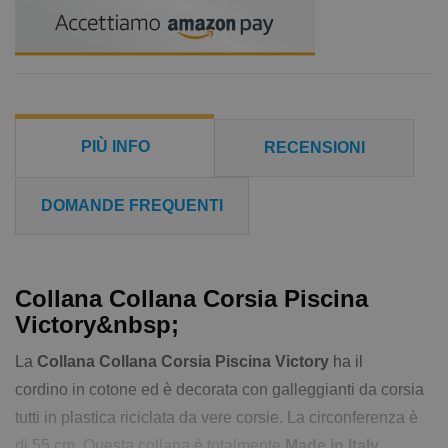
PIÙ INFO
RECENSIONI
DOMANDE FREQUENTI
Collana Collana Corsia Piscina
Victory&nbsp;
La
Collana Collana Corsia Piscina Victory
ha il
cordino in cotone ed è decorata con galleggianti da corsia
tutti in plastica riciclata da vere corsie. La circonferenza è
di 55 cm. Questa collana è totalmente
Made in Italy
.