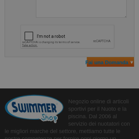
che avrebbero finito per inquinare l'ambiente ecco l'idea
grandiosa. Utilizzare queste corsie per fondere collane e
bracciali, conun operaizone potremmo dire di
miniaturizzazione.
Preziosi gioielli perché preziosa è la passione di chi nuota,
portare con sé sempre una corsia trasformata in un oggetto
di design è una delle cose più belle.
Fai una Domanda
Caratteristiche della&nbsp;Collana Collana
Corsia Piscina Victory:
Collana in cotone e plastica riciclata da vere corsie
Misura: 55 cm
Negozio online di articoli
Idea regalo originale
sportivi per il Nuoto e la
piscina. Dal 2006 al
Unisex: perfetta per nuotatrici e nuotatori
servizio dei nuotatori con
Made in Italy
le migliori marche del settore, mettiamo tutte le
nostre competenze per fornire ogni giorno un