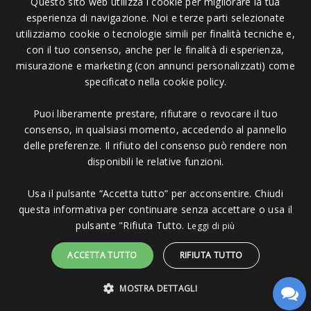
Questo sito web utilizza i cookie per migliorare la tua
esperienza di navigazione. Noi e terze parti selezionate
Pagamenti Accettati
utilizziamo cookie o tecnologie simili per finalità tecniche e,
con il tuo consenso, anche per le finalità di esperienza,
misurazione e marketing (con annunci personalizzati) come
specificato nella cookie policy.
Puoi liberamente prestare, rifiutare o revocare il tuo
Copyright © 2006 - 2023 -
Icarus Project sas
- Via Bordigona, 5 - 54100
consenso, in qualsiasi momento, accedendo al pannello
Massa MS - Tel 0585026137 - P.IVA 01151030457 - REA MS 117168
delle preferenze. Il rifiuto del consenso può rendere non
disponibili le relative funzioni.
Usa il pulsante “Accetta tutto” per acconsentire. Chiudi
questa informativa per continuare senza accettare o usa il
pulsante "Rifiuta Tutto.
Leggi di più
ACCETTA TUTTO
RIFIUTA TUTTO
MOSTRA DETTAGLI
Sito protetto da reCAPTCHA.
Privacy
-
Termini e condizioni