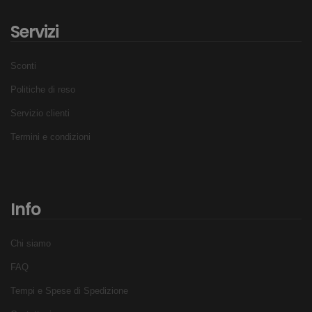
Servizi
Sconti
Politiche di reso
Servizio clienti
Termini e condizioni
Info
Chi siamo
FAQ
Tempi e Spese di Spedizione