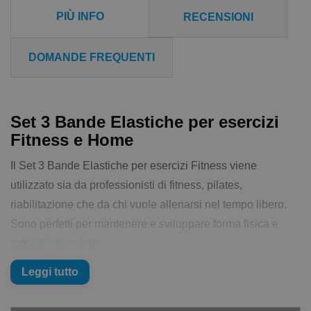
PIÙ INFO
RECENSIONI
DOMANDE FREQUENTI
Set 3 Bande Elastiche per esercizi
Fitness e Home
Il Set 3 Bande Elastiche per esercizi Fitness viene
utilizzato sia da professionisti di fitness, pilates,
riabilitazione che da chi vuole allenarsi nel tempo libero.
Sono perfetti per mantenere e sviluppare forma fisica e
mobilità articolare.
Puoi usarli per moltissimi esercizi sia di allenamento che
Leggi tutto
per terapia. Ci sono molteplici studi che certificano come
l'utilizzo di Bande Elastiche possano aumentare la forza,