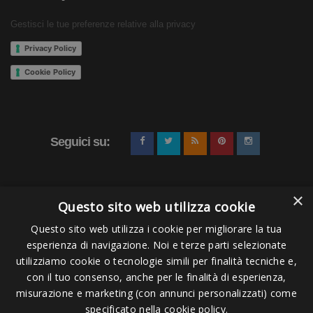
utilizzo scorretto o incauto potrebbe causare danni. Fai
Gestisci le tue preferenze relative alla privacy
solo esercizi sicuri e che non ti provocano dolore. Se
Privacy Policy
dovessi sentire dolore consulta un medico. Evita quelli che
Cookie Policy
possono causare un "ritorno" della fascia in direzione della
testa o degli occhi. Se devi fare questo tipo di esercizi
utilizza occhiali protettivi. La fascia non è un giocattolo per
bambini. I bambini devono utilizzarla solo sotto la
Seguici su:
supervisione degli adulti.
Considera che la rottura della fascia è possibile con un
×
allungamento superiore al doppio della lunghezza
Questo sito web utilizza cookie
originale.
Questo sito web utilizza i cookie per migliorare la tua
esperienza di navigazione. Noi e terze parti selezionate
Puoi usare anche in acqua il Set 3 Bande Elastiche per
Pagamenti Accettati
esercizi
utilizziamo cookie o tecnologie simili per finalità tecniche e,
con il tuo consenso, anche per le finalità di esperienza,
puoi usare le bande elastiche piatte anche in piscina.
misurazione e marketing (con annunci personalizzati) come
Dovrai solo aver cura di sciacquarle in acqua dolce dopo
specificato nella cookie policy.