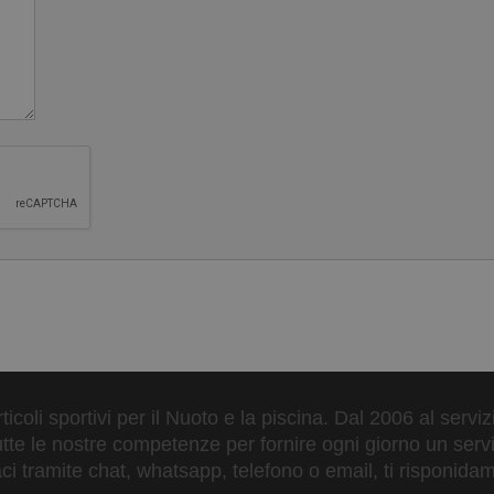
ticoli sportivi per il Nuoto e la piscina. Dal 2006 al servi
tte le nostre competenze per fornire ogni giorno un serviz
 tramite chat, whatsapp, telefono o email, ti risponidam