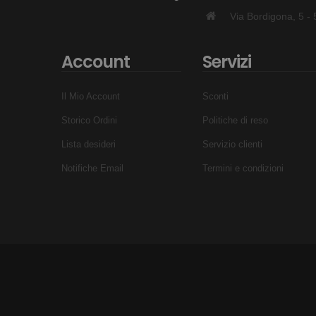
Via Bordigona, 5 
Account
Servizi
Il Mio Account
Sconti
Storico Ordini
Politiche di reso
Lista desideri
Servizio clienti
Notifiche Email
Termini e condizioni