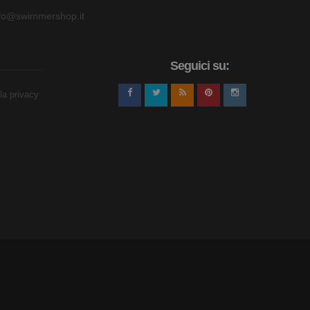
nfo@swimmershop.it
Seguici su:
lla privacy