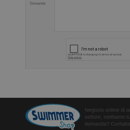
Domanda
Negozio online di ar
settore, mettiamo tu
domanda? Contattaci