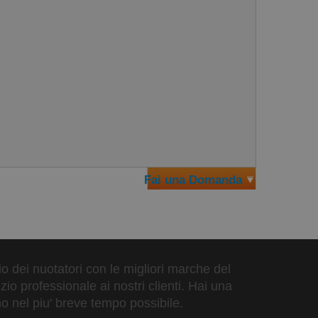
Fai una Domanda
zio dei nuotatori con le migliori marche del
io professionale ai nostri clienti. Hai una
o nel piu' breve tempo possibile.