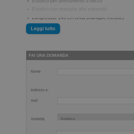
Elastico per allenamento a secco
Elastico con maniglie alle estremità
Lunghezza: 145 cm circa (maniglie incluse)
Materiale: TPR, PP, NBR
Leggi tutto
Maniglie in neoprene
Fascetta protettiva centrale in nylon
FAI UNA DOMANDA
Nome
Indirizzo e-
mail
Visibilità