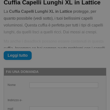
Cuffia Capelli Lunghi XL in Lattice
La
Cuffia Capelli Lunghi XL in Lattice
protegge, per
quanto possibile (vedi sotto), i tuoi bellissimi capelli
voluminosi. Questa cuffia è perfetta per tutti i tipi di capelli
lunghi, da quelli lisci a quelli ricci. Dai mossi ai crespi.
Ma anche i dreadlock possono essere contenuti in questa
cuffia. Insomma se hai sempre avuto problemi con i capelli
voluminosi e cerchi una cuffia adatta, ecco qua la
Leggi tutto
soluzione che fa per te.
La
Cuffia Capelli Lunghi XL in Lattice
è ovviamente
FAI UNA DOMANDA
unisex e disponibile, per adesso, nel colore nero. Tutti
ricorderete che inizialmente il suo utilizzo era stato vietato
Nome
ai recenti giochi Olimpici di Tokyo. Ma successivamente a
una tempesta scatenata sui social il Comitato Olimpico era
Indirizzo e-
tornato ragionevolmente su suoi passi l'1 Settembre 2022.
mail