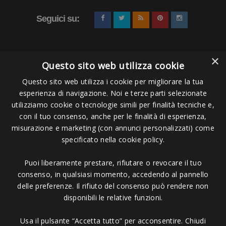
Seguici su:
×
Questo sito web utilizza cookie
Questo sito web utilizza i cookie per migliorare la tua
esperienza di navigazione. Noi e terze parti selezionate
Pagamenti Accettati
utilizziamo cookie o tecnologie simili per finalità tecniche e,
con il tuo consenso, anche per le finalità di esperienza,
misurazione e marketing (con annunci personalizzati) come
specificato nella cookie policy.
Puoi liberamente prestare, rifiutare o revocare il tuo
Copyright © 2006 - 2023 -
Icarus Project sas
- Via Bordigona, 5 - 54100
consenso, in qualsiasi momento, accedendo al pannello
Massa MS - Tel 0585026137 - P.IVA 01151030457 - REA MS 117168
delle preferenze. Il rifiuto del consenso può rendere non
disponibili le relative funzioni.
Usa il pulsante “Accetta tutto” per acconsentire. Chiudi