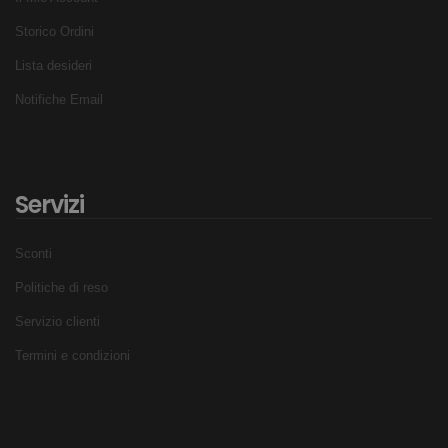
Storico Ordini
Lista desideri
Notifiche Email
Servizi
Sconti
Politiche di reso
Servizio clienti
Termini e condizioni