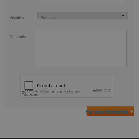
Il comitato della Federazione Internazionale Nuoto (FINA)
ha fatto poi giustamente notare che "promuovere
Visibilità
l'inclusività e la diversità è il cuore pulsante di FINA. Ed è
importante che tutti gli atleti abbiano accesso ad
Domanda
attrezzature adeguate".
Come averne cura
È in lattice, quindi è bene averne cura per farla durare a
lungo. Sciacquala dopo ogni utilizzo sotto acqua corrente.
Puoi anche trattarla con lo
spray protettivo per il lattice
che
trovi qui su Swimmershop.it.
Ma sii consapevole che il lattice è molto sensibile a cloro e
Fai una Domanda
salmastro e potrebbe usurarsi in fretta con l'utilizzo, per
questo ha un prezzo più basso rispetto alle cuffie in
silicone.