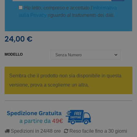
Ho letto, compreso e accettato l'
informativa
sulla Privacy
riguardo al trattamento dei dati.
24,00 €
MODELLO
Sembra che il prodotto non sia disponibile in questa
versione, prova a sceglierne un altra.
Spedizioni in 24/48 ore
Reso facile fino a 30 giorni