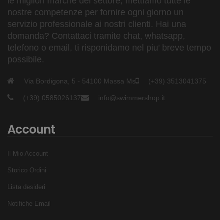
le migliori marche del settore, mettiamo tutte le
spedizione
quale numero desideri che venga stampato..
nostre competenze per fornire ogni giorno un
servizio professionale ai nostri clienti. Hai una
Caratteristiche della&nbsp;Calottina
domanda? Contattaci tramite chat, whatsapp,
Pallanuoto Mimetica Fucsia:
telefono o email, ti risponidamo nel piu' breve tempo
possibile.
Cuffia pallanuoto decorata
Qualità estrema
Via Bordigona, 5 - 54100 Massa Ms
(+39) 3513041375
Personalizzabile con i numeri
(+39) 0585026137
info@swimmershop.it
Acquistabile anche così com'è: senza numero
Taglia unica
Account
Modello mimetico fucsia
A causa della natura personalizzata del prodotto i tempi
Il Mio Account
di spedizione variano da 2 a 15 gg lavorativi
Storico Ordini
Lista desideri
Notifiche Email