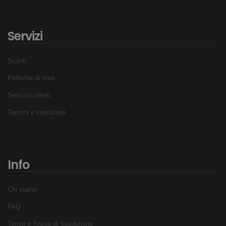
Servizi
Sconti
Politiche di reso
Servizio clienti
Termini e condizioni
Info
Chi siamo
FAQ
Tempi e Spese di Spedizione