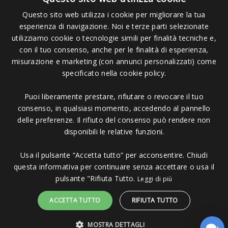
Questo sito web utilizza i cookie per migliorare la tua
esperienza di navigazione. Noi e terze parti selezionate
Pagamenti Accettati
utilizziamo cookie o tecnologie simili per finalità tecniche e,
con il tuo consenso, anche per le finalità di esperienza,
misurazione e marketing (con annunci personalizzati) come
specificato nella cookie policy.
Puoi liberamente prestare, rifiutare o revocare il tuo
Copyright © 2006 - 2023 -
Icarus Project sas
- Via Bordigona, 5 - 54100
consenso, in qualsiasi momento, accedendo al pannello
Massa MS - Tel 0585026137 - P.IVA 01151030457 - REA MS 117168
delle preferenze. Il rifiuto del consenso può rendere non
disponibili le relative funzioni.
Usa il pulsante “Accetta tutto” per acconsentire. Chiudi
questa informativa per continuare senza accettare o usa il
pulsante "Rifiuta Tutto.
Leggi di più
ACCETTA TUTTO
RIFIUTA TUTTO
MOSTRA DETTAGLI