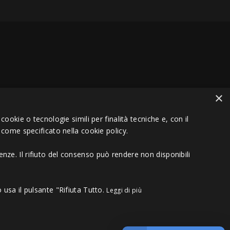
×
VA 01151030457 - REA MS 117168
ookie o tecnologie simili per finalità tecniche e, con il
 come specificato nella cookie policy.
nze. Il rifiuto del consenso può rendere non disponibili
 usa il pulsante "Rifiuta Tutto.
Leggi di più