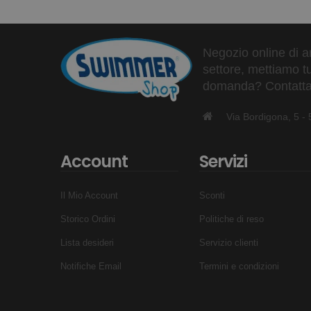
Negozio online di ar
settore, mettiamo tu
domanda? Contattaci
Via Bordigona, 5 
Account
Servizi
Il Mio Account
Sconti
Storico Ordini
Politiche di reso
Lista desideri
Servizio clienti
Notifiche Email
Termini e condizioni