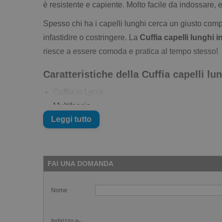
è resistente e capiente. Molto facile da indossare, 
Spesso chi ha i capelli lunghi cerca un giusto com
infastidire o costringere. La
Cuffia capelli lunghi 
riesce a essere comoda e pratica al tempo stesso!
Caratteristiche della Cuffia capelli lu
Cuffia in Lycra
Multifascia
Leggi tutto
Cuciture resistenti
Adatta per capelli lunghi
Taglia unica adulto
FAI UNA DOMANDA
Nome
Indirizzo e-