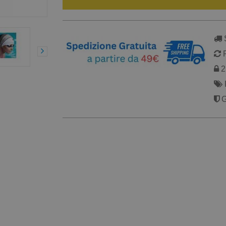
S
R
2 
G