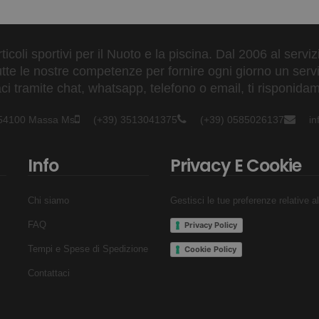
ticoli sportivi per il Nuoto e la piscina. Dal 2006 al servi
tte le nostre competenze per fornire ogni giorno un serviz
 tramite chat, whatsapp, telefono o email, ti risponidam
- 54100 Massa Ms
(+39) 3513041375
(+39) 0585026137
i
Info
Privacy E Cookie
Chi siamo
Gestisci le tue preferenze relative a
FAQ
Privacy Policy
Tempi e Spese di Spedizione
Cookie Policy
Contattaci