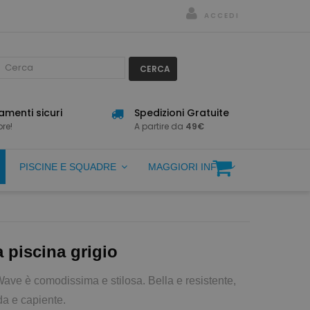
ACCEDI
CERCA
menti sicuri
Spedizioni Gratuite
re!
A partire da
49€
PISCINE E SQUADRE
MAGGIORI INFO
a piscina grigio
Wave è comodissima e stilosa. Bella e resistente,
da e capiente.