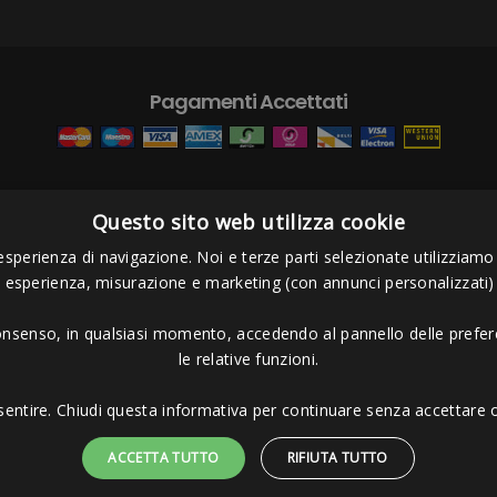
Pagamenti Accettati
Questo sito web utilizza cookie
s Project sas
- Via Bordigona, 5 - 54100 Massa MS - Tel 0585026137 - P.I
esperienza di navigazione. Noi e terze parti selezionate utilizziamo c
i esperienza, misurazione e marketing (con annunci personalizzati)
consenso, in qualsiasi momento, accedendo al pannello delle prefere
le relative funzioni.
sentire. Chiudi questa informativa per continuare senza accettare o
ACCETTA TUTTO
RIFIUTA TUTTO