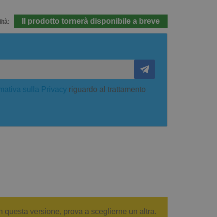
Il prodotto tornerà disponibile a breve
ità:
mativa sulla Privacy
riguardo al trattamento
n questa versione, prova a sceglierne un altra.