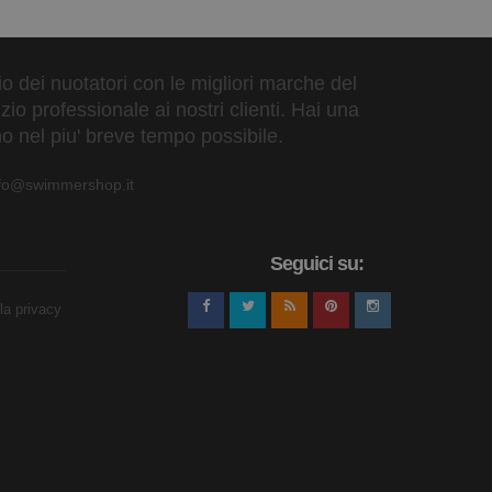
zio dei nuotatori con le migliori marche del
io professionale ai nostri clienti. Hai una
o nel piu' breve tempo possibile.
nfo@swimmershop.it
Seguici su:
lla privacy