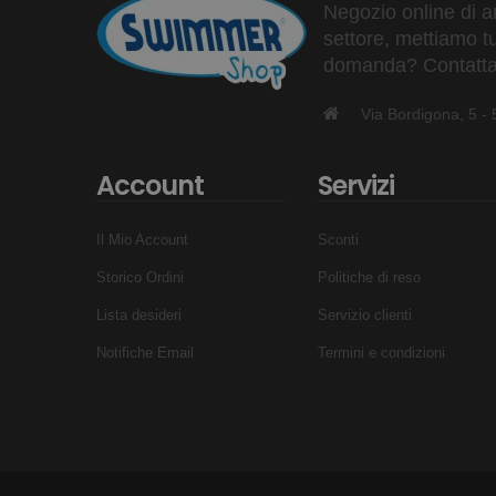
Negozio online di ar
settore, mettiamo tu
domanda? Contattaci
Via Bordigona, 5 
Account
Servizi
Il Mio Account
Sconti
Storico Ordini
Politiche di reso
Lista desideri
Servizio clienti
Notifiche Email
Termini e condizioni