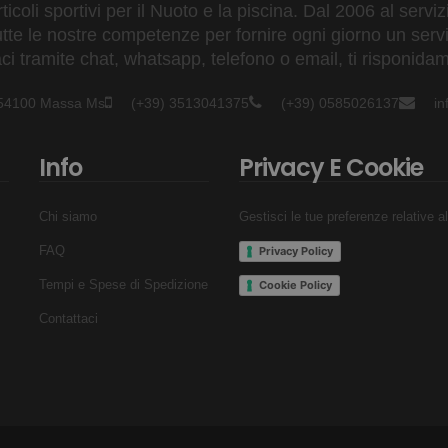
ticoli sportivi per il Nuoto e la piscina. Dal 2006 al servi
tte le nostre competenze per fornire ogni giorno un serviz
 tramite chat, whatsapp, telefono o email, ti risponidam
- 54100 Massa Ms
(+39) 3513041375
(+39) 0585026137
i
Info
Privacy E Cookie
Chi siamo
Gestisci le tue preferenze relative a
FAQ
Privacy Policy
Tempi e Spese di Spedizione
Cookie Policy
Contattaci