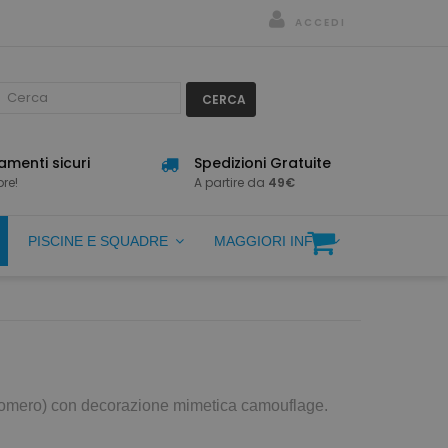
ACCEDI
CERCA
menti sicuri
Spedizioni Gratuite
re!
A partire da
49€
PISCINE E SQUADRE
MAGGIORI INFO
astomero) con decorazione mimetica camouflage.