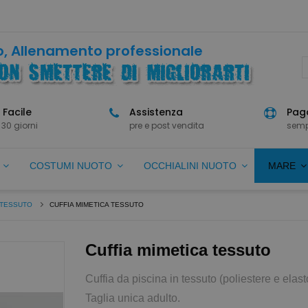
, Allenamento professionale
 Facile
Assistenza
Paga
 30 giorni
pre e post vendita
semp
O
COSTUMI NUOTO
OCCHIALINI NUOTO
MARE
 TESSUTO
CUFFIA MIMETICA TESSUTO
Cuffia mimetica tessuto
Cuffia da piscina in tessuto (poliestere e el
Taglia unica adulto.