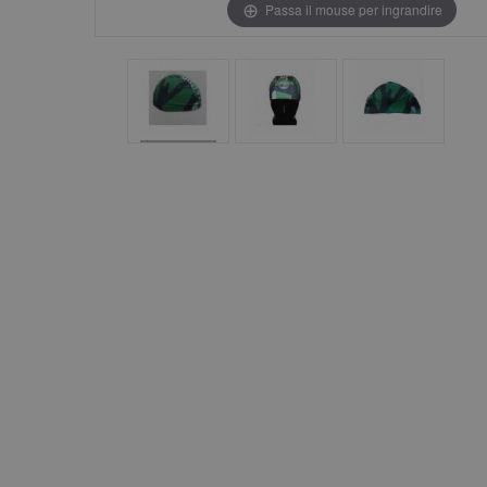
Passa il mouse per ingrandire