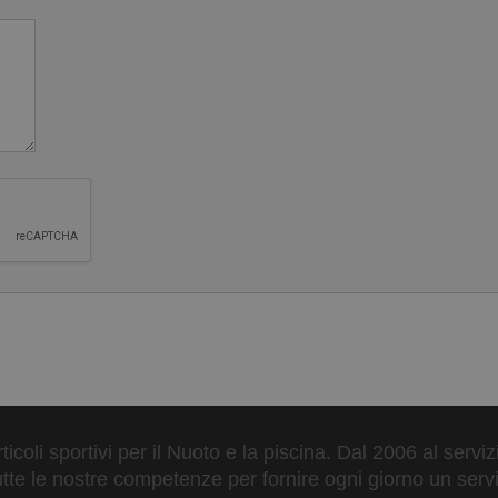
ticoli sportivi per il Nuoto e la piscina. Dal 2006 al servi
tte le nostre competenze per fornire ogni giorno un serviz