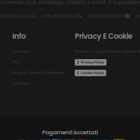
 tramite chat, whatsapp, telefono o email, ti risponidam
- 54100 Massa Ms
(+39) 3513041375
(+39) 0585026137
i
Info
Privacy E Cookie
Chi siamo
Gestisci le tue preferenze relative a
FAQ
Privacy Policy
Tempi e Spese di Spedizione
Cookie Policy
Contattaci
Pagamenti Accettati