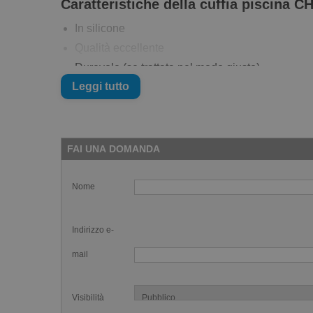
Caratteristiche della cuffia piscina
In silicone
Qualità eccellente
Durevole (se trattata nel modo giusto)
Leggi tutto
Stampa stilosa
Per nuotatrici affermate e sicure di sé!
FAI UNA DOMANDA
Nome
Indirizzo e-
mail
Visibilità