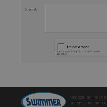
Domanda
Negozio online di ar
settore, mettiamo tu