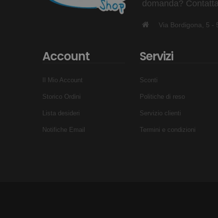
domanda? Contattaci
Via Bordigona, 5 
Account
Servizi
Il Mio Account
Sconti
Storico Ordini
Politiche di reso
Lista desideri
Servizio clienti
Notifiche Email
Termini e condizioni