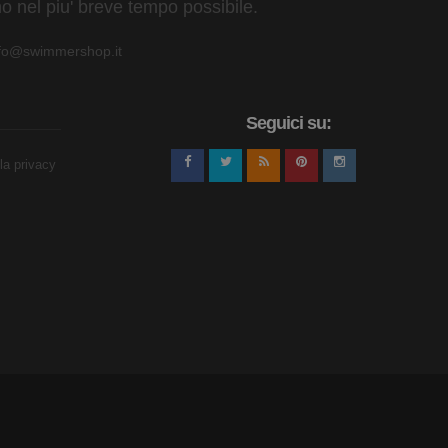
o nel piu' breve tempo possibile.
nfo@swimmershop.it
Seguici su:
lla privacy