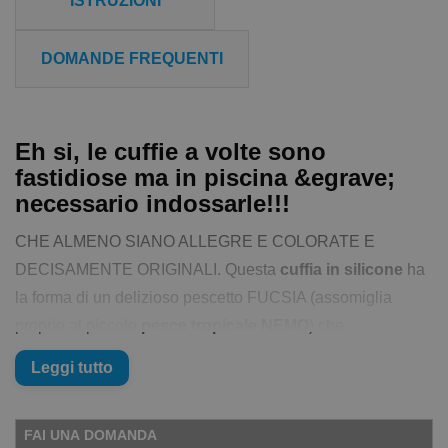
ISTRUZIONI
DOMANDE FREQUENTI
Eh si, le cuffie a volte sono
fastidiose ma in piscina &egrave;
necessario indossarle!!!
CHE ALMENO SIANO ALLEGRE E COLORATE E
DECISAMENTE ORIGINALI. Questa
cuffia in silicone
ha
la forma di un delizioso pescetto FUCSIA (assomiglia
proprio al piccolo
pesce tropicale NEMO
) che
sicuramente non vi lascerà nuotare inosservati. La Cuffia-
Leggi tutto
Pesce è di marca
SWIMMER SHOP
(il vostro
negozio on-
line per in nuoto
preferito, no?)
FAI UNA DOMANDA