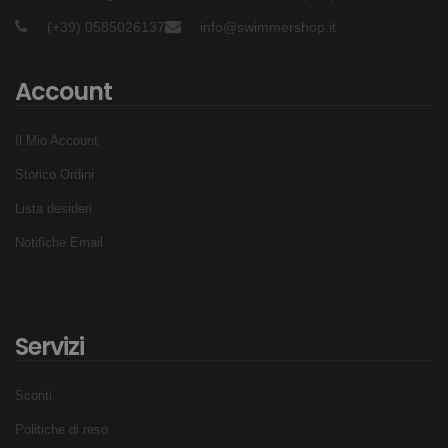
(+39) 0585026137
info@swimmershop.it
Account
Il Mio Account
Storico Ordini
Lista desideri
Notifiche Email
Servizi
Sconti
Politiche di reso