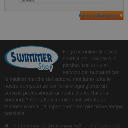
Fai una Domanda
Negozio online di articoli
sportivi per il Nuoto e la
piscina. Dal 2006 al
servizio dei nuotatori con
le migliori marche del settore, mettiamo tutte le
nostre competenze per fornire ogni giorno un
servizio professionale ai nostri clienti. Hai una
domanda? Contattaci tramite chat, whatsapp,
telefono o email, ti risponidamo nel piu' breve tempo
possibile.
Via Bordigona, 5 - 54100 Massa Ms
(+39) 3513041375