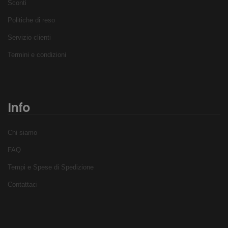
Sconti
Politiche di reso
Servizio clienti
Termini e condizioni
Info
Chi siamo
FAQ
Tempi e Spese di Spedizione
Contattaci