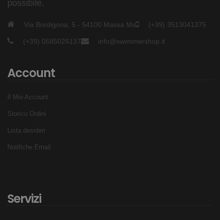
possibile.
Via Bordigona, 5 - 54100 Massa Ms
(+39) 3513041375
(+39) 0585026137
info@swimmershop.it
Account
Il Mio Account
Storico Ordini
Lista desideri
Notifiche Email
Servizi