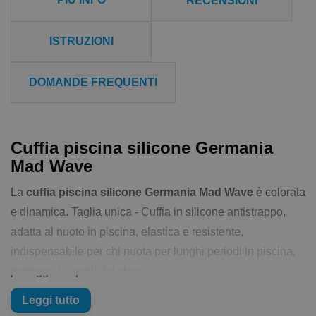
RECENSIONI
ISTRUZIONI
DOMANDE FREQUENTI
Cuffia piscina silicone Germania
Mad Wave
La
cuffia piscina silicone Germania Mad Wave
è colorata
e dinamica. Taglia unica - Cuffia in silicone antistrappo,
adatta al nuoto in piscina, elastica e resistente,
indispensabile per chi nuota per lunghi periodi in piscina,
protegge i capelli dal cloro
Leggi tutto
Caratteristiche della Cuffia piscina silicone