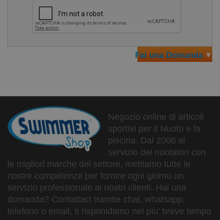
Fai una Domanda
Negozio online di articoli
sportivi per il Nuoto e la
piscina. Dal 2006 al
servizio dei nuotatori con
le migliori marche del settore, mettiamo tutte le
nostre competenze per fornire ogni giorno un
servizio professionale ai nostri clienti. Hai una
domanda? Contattaci tramite chat, whatsapp,
telefono o email, ti risponidamo nel piu' breve tempo