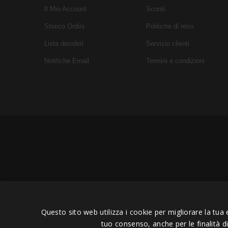
Il Mio Account
Sconti
Storico Ordini
Politiche di reso
Lista desideri
Servizio clienti
Notifiche Email
Termini e condizioni
Copyright © 2006 - 2023 -
Icaru
Questo sito web utilizza i cookie per migliorare la tua 
tuo consenso, anche per le finalità d