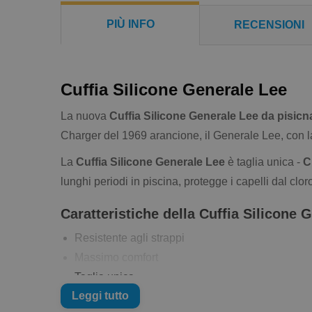
PIÙ INFO
RECENSIONI
Cuffia Silicone Generale Lee
La nuova
Cuffia Silicone Generale Lee da pisicn
Charger del 1969 arancione, il Generale Lee, con 
La
Cuffia Silicone Generale Lee
è taglia unica -
C
lunghi periodi in piscina, protegge i capelli dal clor
Caratteristiche della Cuffia Silicone 
Resistente agli strappi
Massimo comfort
Taglia unica
Leggi tutto
Come avere cura della vostra cuffia