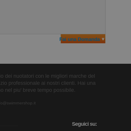
Fai una Domanda
zio dei nuotatori con le migliori marche del
io professionale ai nostri clienti. Hai una
o nel piu' breve tempo possibile.
nfo@swimmershop.it
Seguici su: