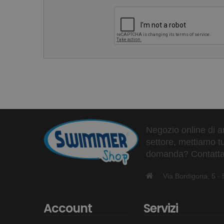
Negozio online di ar
settore, mettiamo tu
domanda? Contattaci
Via Bordigona, 5 
Account
Servizi