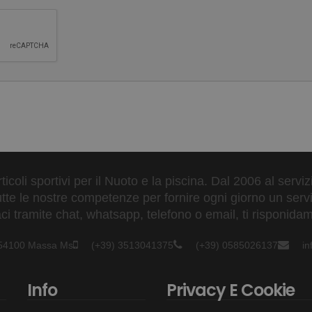
ticoli sportivi per il Nuoto e la piscina. Dal 2006 al servi
tte le nostre competenze per fornire ogni giorno un serviz
 tramite chat, whatsapp, telefono o email, ti risponidam
- 54100 Massa Ms
(+39) 3513041375
(+39) 0585026137
i
Info
Privacy E Cookie