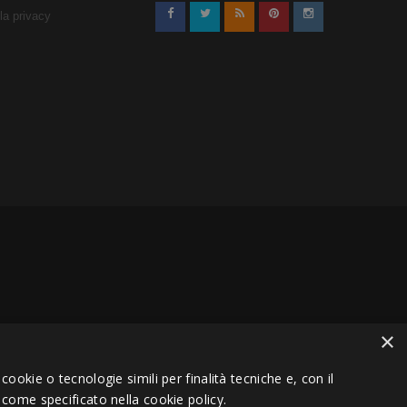
lla privacy
×
VA 01151030457 - REA MS 117168
ookie o tecnologie simili per finalità tecniche e, con il
 come specificato nella cookie policy.