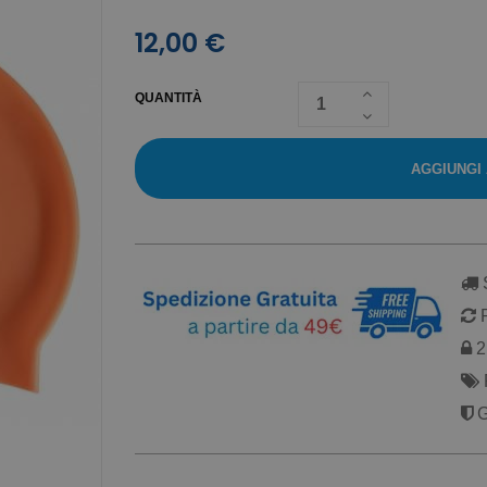
12,00 €
QUANTITÀ
AGGIUNGI
S
R
2 
G