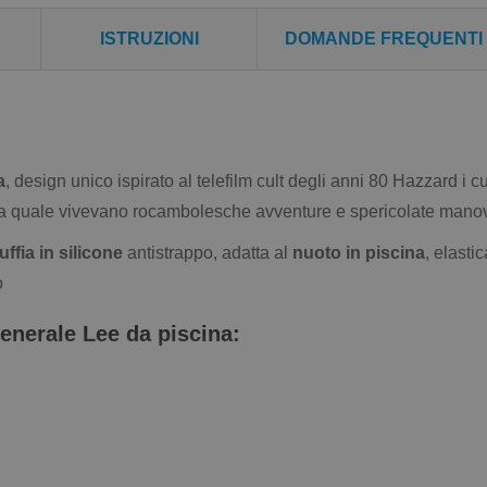
ISTRUZIONI
DOMANDE FREQUENTI
a
, design unico ispirato al telefilm cult degli anni 80 Hazzard i
la quale vivevano rocambolesche avventure e spericolate manov
uffia in silicone
antistrappo, adatta al
nuoto in piscina
, elasti
o
Generale Lee da piscina: