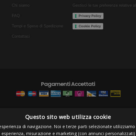
Chi siamo
Gestisci le tue preferenze relative a
FAQ
Privacy Policy
Tempi e Spese di Spedizione
Cookie Policy
Contattaci
Pagamenti Accettati
Questo sito web utilizza cookie
s Project sas
- Via Bordigona, 5 - 54100 Massa MS - Tel 0585026137 - P.I
esperienza di navigazione. Noi e terze parti selezionate utilizziamo c
i esperienza, misurazione e marketing (con annunci personalizzati)