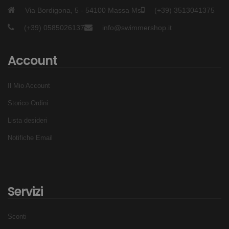
Via Bordigona, 5 - 54100 Massa Ms
(+39) 3513041375
(+39) 0585026137
info@swimmershop.it
Account
Il Mio Account
Storico Ordini
Lista desideri
Notifiche Email
Servizi
Sconti