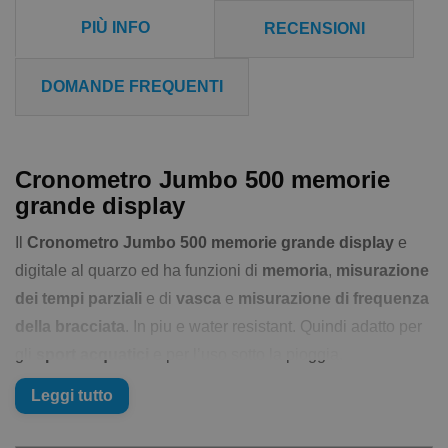
PIÙ INFO
RECENSIONI
DOMANDE FREQUENTI
Cronometro Jumbo 500 memorie
grande display
Il
Cronometro Jumbo 500 memorie grande display
e
digitale al quarzo ed ha funzioni di
memoria
,
misurazione
dei tempi parziali
e di
vasca
e
misurazione di frequenza
della bracciata
. In piu e water resistant. Quindi adatto per
gli
sport acquatici
e per l’uso sotto la pioggia.
Il
Cronometro Jumbo 500 memorie grande display
puo
Leggi tutto
misurare fino a 10 ore in 1/100 di secondi. Istruzioni solo in