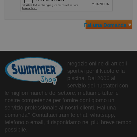
Dimensioni: circa 9 x 6,5 x 2,2 cm
Peso: 80 gr
Alimentazione: 1 batteria CR2032 -
ATTENZIONE: vista
Fai una Domanda
la larghezza del display è necessario cambiare la
batteria con maggiore frequenza. Il consumo di batteria
da parte di questo cronometro è più elevato del normale.
ATTENZIONE: istruzioni solo in francese
Negozio online di articoli
sportivi per il Nuoto e la
piscina. Dal 2006 al
servizio dei nuotatori con
le migliori marche del settore, mettiamo tutte le
nostre competenze per fornire ogni giorno un
servizio professionale ai nostri clienti. Hai una
domanda? Contattaci tramite chat, whatsapp,
telefono o email, ti risponidamo nel piu' breve tempo
possibile.