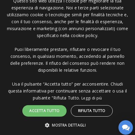
Questo sito web utilizza i cookie per migliorare la tua
esperienza di navigazione. Noi e terze parti selezionate
Pagamenti Accettati
utilizziamo cookie o tecnologie simili per finalità tecniche e,
con il tuo consenso, anche per le finalità di esperienza,
misurazione e marketing (con annunci personalizzati) come
specificato nella cookie policy.
Puoi liberamente prestare, rifiutare o revocare il tuo
Copyright © 2006 - 2023 -
Icarus Project sas
- Via Bordigona, 5 - 54100
consenso, in qualsiasi momento, accedendo al pannello
Massa MS - Tel 0585026137 - P.IVA 01151030457 - REA MS 117168
delle preferenze. Il rifiuto del consenso può rendere non
disponibili le relative funzioni.
Usa il pulsante “Accetta tutto” per acconsentire. Chiudi
questa informativa per continuare senza accettare o usa il
pulsante "Rifiuta Tutto.
Leggi di più
ACCETTA TUTTO
RIFIUTA TUTTO
MOSTRA DETTAGLI
Sito protetto da reCAPTCHA.
Privacy
-
Termini e condizioni