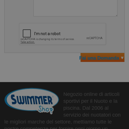
M
L
XL
Materiale: 80% Nylon, 20% Elastane
Super convenienza
Massima vestibilità
Fai una Domanda
Negozio online di articoli
sportivi per il Nuoto e la
piscina. Dal 2006 al
servizio dei nuotatori con
le migliori marche del settore, mettiamo tutte le
nostre competenze per fornire ogni giorno un