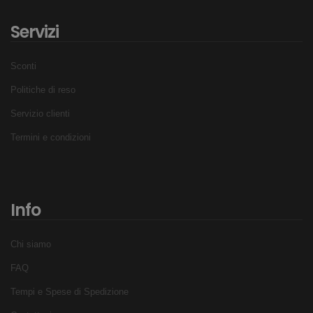
Servizi
Sconti
Politiche di reso
Servizio clienti
Termini e condizioni
Info
Chi siamo
FAQ
Tempi e Spese di Spedizione