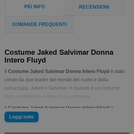
PIÙ INFO
RECENSIONI
DOMANDE FREQUENTI
Costume Jaked Salvimar Donna
Intero Fluyd
Il
Costume Jaked Salvimar Donna Intero Fluyd
è stato
creato da due leader del mondo del nuoto e della
subacquea, Jaked e Salvimar. Il risultato è un costume
dalla vestibilità e resistenza eccezionale.
Il
Costume Jaked Salvimar Donna Intero Fluyd
è
monopezzo (ovvero è un costume intero). Il “FLUYD
Leggi tutto
Design” include cuciture X-Stretch in verde acido.