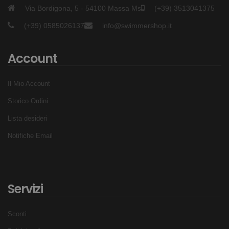
Tessuto Revolutional® Shiro “Carvico”, made in Italy
Via Bordigona, 5 - 54100 Massa Ms
(+39) 3513041375
Comodo
(+39) 0585026137
info@swimmershop.it
Elastico
Performante
Account
Spalline incrociate sul retro
Massima libertà di movimento e compattezza.
Il Mio Account
Vestibilità “Slim Fit” modella e snellisce la figura.
Resistente agli attacchi del cloro e ai raggi UV
Storico Ordini
Lista desideri
Notifiche Email
Servizi
Sconti