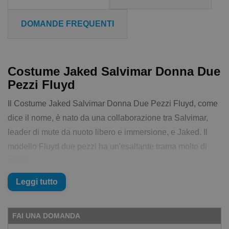
DOMANDE FREQUENTI
Costume Jaked Salvimar Donna Due
Pezzi Fluyd
Il Costume Jaked Salvimar Donna Due Pezzi Fluyd, come
dice il nome, è nato da una collaborazione tra Salvimar,
leader di mute da nuoto libero e immersione, e Jaked. Il
modello Fluyd due pezzi ha un'esaltante trama molto di
moda.
La vestibilità è massima e la comodità oltre ogni
Leggi tutto
aspettativa. Il tessuto è Revolutional® Shiro “Carvico”
(80% Polyester Micro 20% Elastane), made in Italy, il
FAI UNA DOMANDA
massimo per elasticità.