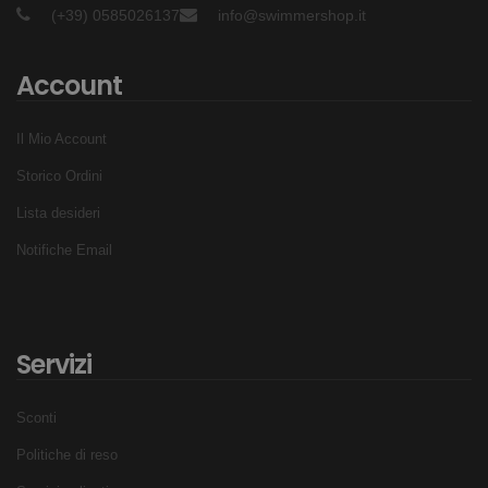
(+39) 0585026137
info@swimmershop.it
Made in Italy
Elastico
Account
Massima libertà di movimento
Vestibilità eccezionale
Il Mio Account
Resiste a cloro e raggi UV
Storico Ordini
Materiale: 80% Polyester Micro 20% Elastane
Lista desideri
Notifiche Email
Servizi
Sconti
Politiche di reso