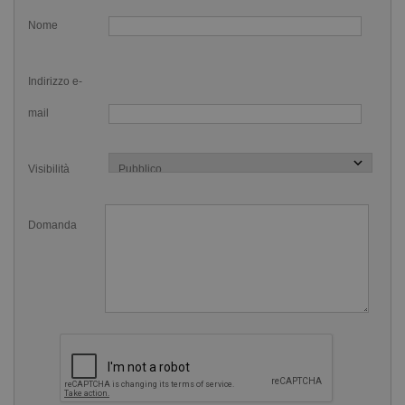
Il top ha le spalline sottili ma che danno un ottimo sostegno
Nome
e l'incrocio sul retro permette la massima libertà di
movimento e un sostegno perfetto. Gli slip sono avvolgenti
Indirizzo e-
e comodi.
mail
Lo speciale tessuto è resistente agli attacchi del cloro e ai
raggi UV, quindi il Costume Jaked Salvimar Donna Due
Visibilità
Pezzi Fluyd è perfetto per ogni attività sportiva acquistica,
anche quotidiana, sia all'aperto che al chiuso.
Domanda
Ecco la tabella taglie per scegliere la misura più adatta a
te: attenzione, nonostante siano indicate le taglie italiane
VERIFICA comunque le misure in centimetri per evitare
inutili cambi taglia.