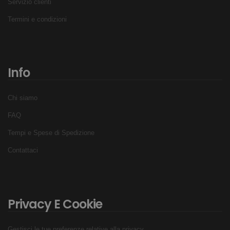
Servizio clienti
Termini e condizioni
Info
Chi siamo
FAQ
Tempi e Spese di Spedizione
Contattaci
Privacy E Cookie
Gestisci le tue preferenze relative alla privacy