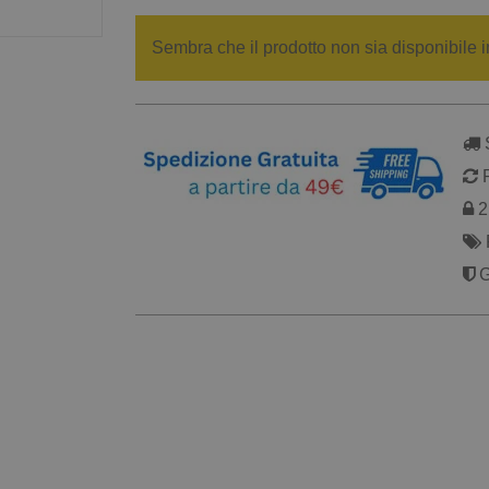
Sembra che il prodotto non sia disponibile i
S
R
2 
G