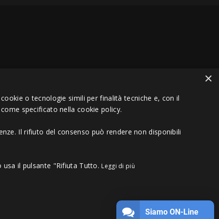
×
VA 01151030457 - REA MS 117168
ookie o tecnologie simili per finalità tecniche e, con il
 come specificato nella cookie policy.
nze. Il rifiuto del consenso può rendere non disponibili
 usa il pulsante "Rifiuta Tutto.
Leggi di più
Siamo ON-Line