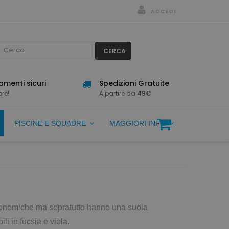
ACCEDI
CERCA
menti sicuri
Spedizioni Gratuite
re!
A partire da
49€
PISCINE E SQUADRE
MAGGIORI INFO
conomiche ma sopratutto hanno una suola
li in fucsia e viola.