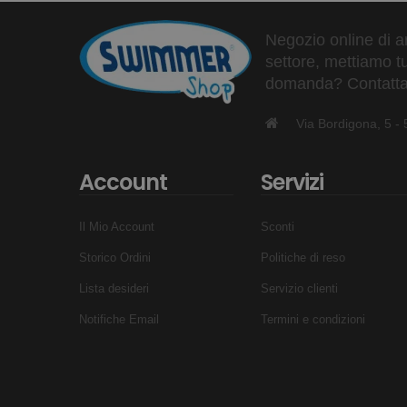
Negozio online di ar
settore, mettiamo tu
domanda? Contattaci
Via Bordigona, 5 
Account
Servizi
Il Mio Account
Sconti
Storico Ordini
Politiche di reso
Lista desideri
Servizio clienti
Notifiche Email
Termini e condizioni