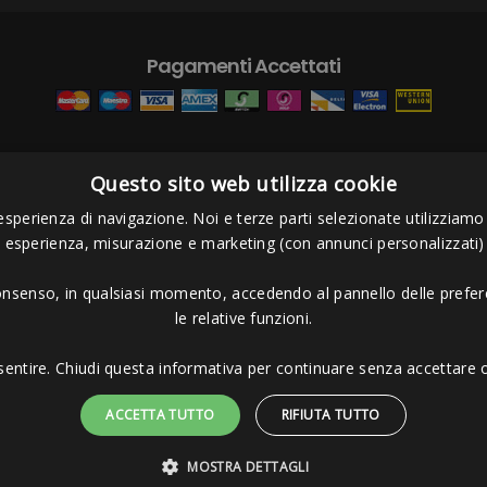
Pagamenti Accettati
Questo sito web utilizza cookie
s Project sas
- Via Bordigona, 5 - 54100 Massa MS - Tel 0585026137 - P.I
esperienza di navigazione. Noi e terze parti selezionate utilizziamo c
i esperienza, misurazione e marketing (con annunci personalizzati)
consenso, in qualsiasi momento, accedendo al pannello delle prefere
le relative funzioni.
sentire. Chiudi questa informativa per continuare senza accettare o
ACCETTA TUTTO
RIFIUTA TUTTO
MOSTRA DETTAGLI
Sito protetto da reCAPTCHA.
Privacy
-
Termini e condizioni