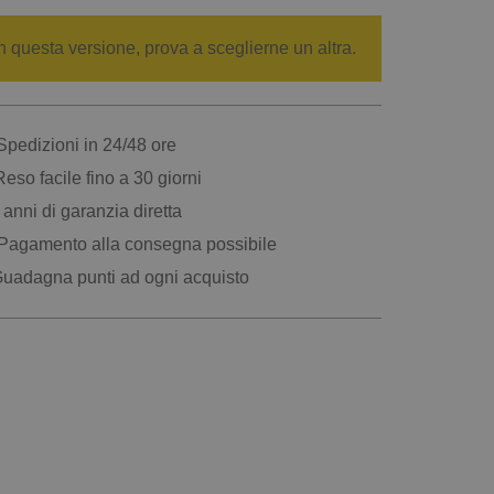
n questa versione, prova a sceglierne un altra.
pedizioni in 24/48 ore
eso facile fino a 30 giorni
anni di garanzia diretta
Pagamento alla consegna possibile
uadagna punti ad ogni acquisto