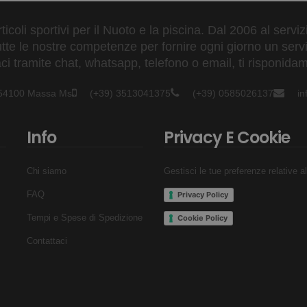
ticoli sportivi per il Nuoto e la piscina. Dal 2006 al servi
tte le nostre competenze per fornire ogni giorno un serviz
 tramite chat, whatsapp, telefono o email, ti risponidam
- 54100 Massa Ms
(+39) 3513041375
(+39) 0585026137
i
Info
Privacy E Cookie
Chi siamo
Gestisci le tue preferenze relative a
FAQ
Privacy Policy
Tempi e Spese di Spedizione
Cookie Policy
Contattaci