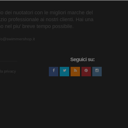
zio dei nuotatori con le migliori marche del
io professionale ai nostri clienti. Hai una
o nel piu' breve tempo possibile.
nfo@swimmershop.it
Seguici su:
lla privacy