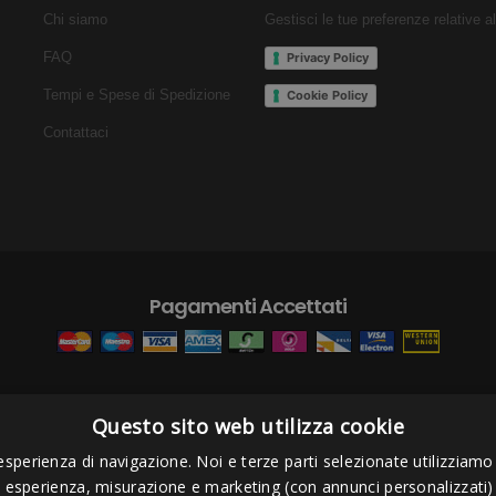
Chi siamo
Gestisci le tue preferenze relative a
FAQ
Privacy Policy
Tempi e Spese di Spedizione
Cookie Policy
Contattaci
Pagamenti Accettati
Questo sito web utilizza cookie
s Project sas
- Via Bordigona, 5 - 54100 Massa MS - Tel 0585026137 - P.I
esperienza di navigazione. Noi e terze parti selezionate utilizziamo c
i esperienza, misurazione e marketing (con annunci personalizzati)