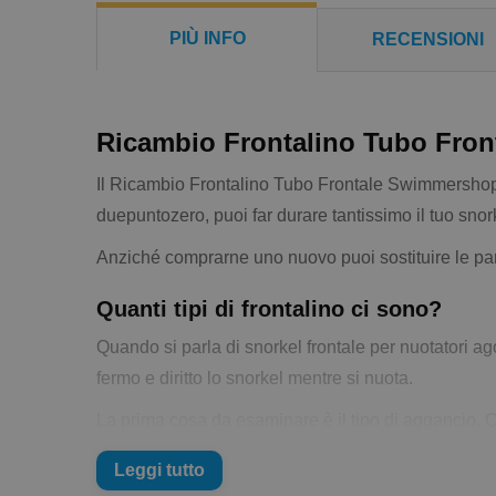
PIÙ INFO
RECENSIONI
Ricambio Frontalino Tubo Fro
Il Ricambio Frontalino Tubo Frontale Swimmershop du
duepuntozero, puoi far durare tantissimo il tuo snor
Anziché comprarne uno nuovo puoi sostituire le parti
Quanti tipi di frontalino ci sono?
Quando si parla di snorkel frontale per nuotatori ag
fermo e diritto lo snorkel mentre si nuota.
La prima cosa da esaminare è il tipo di aggancio. Q
intorno al tubo quando l'hai posizionata. È anche il
Leggi tutto
Poi ci sono quelli ad asola ma fissa. Cioè l'asola è 