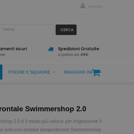
ACCEDI
CERCA
menti sicuri
Spedizioni Gratuite
re!
A partire da
49€
PISCINE E SQUADRE
MAGGIORI INFO
Frontale Swimmershop 2.0
hop 2.0 è il modo più veloce per ringiovanire il
bile solo con snorkel duepuntozero Swimmershop