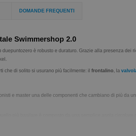
DOMANDE FREQUENTI
ntale Swimmershop 2.0
epuntozero è robusto e duraturo. Grazie alla presenza dei ricam
kel.
 che di solito si usurano più facilmente: il
frontalino
, la
valvol
onisti e master una delle componenti che cambiano di più da uno s
uello più basilare è composto da una semplice asola circolare s
 tipo più instabile perché
con l'usura si allenta
, lo trovi, ad es
già fissata al tubo e il frontalino si aggancia con un clic. In qu