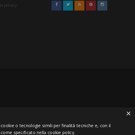
lla privacy
×
VA 01151030457 - REA MS 117168
ookie o tecnologie simili per finalità tecniche e, con il
 come specificato nella cookie policy.