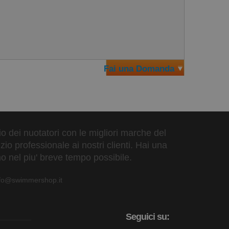
Fai una Domanda
zio dei nuotatori con le migliori marche del
io professionale ai nostri clienti. Hai una
o nel piu' breve tempo possibile.
nfo@swimmershop.it
Seguici su: