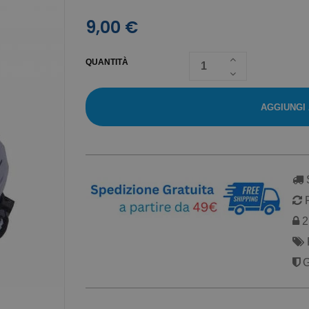
9,00 €
QUANTITÀ
AGGIUNGI
S
R
2 
G