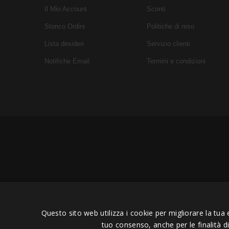
Il Mio Account
Sconti
Storico Ordini
Politiche di reso
Lista desideri
Servizio clienti
Notifiche Email
Termini e condizioni
Copyright © 2006 - 2023 -
Icaru
Questo sito web utilizza i cookie per migliorare la tua 
tuo consenso, anche per le finalità d