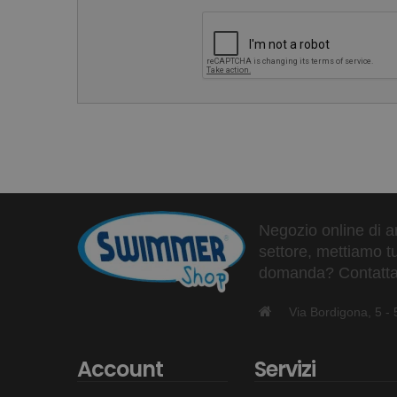
Negozio online di ar
settore, mettiamo tu
domanda? Contattaci
Via Bordigona, 5 
Account
Servizi