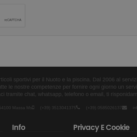
ticoli sportivi per il Nuoto e la piscina. Dal 2006 al servi
tte le nostre competenze per fornire ogni giorno un serviz
 tramite chat, whatsapp, telefono o email, ti risponidam
- 54100 Massa Ms
(+39) 3513041375
(+39) 0585026137
i
Info
Privacy E Cookie