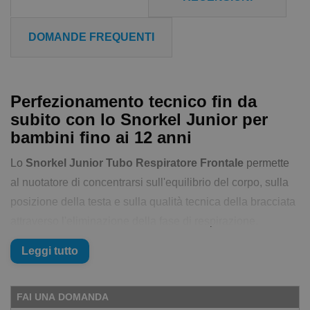
DOMANDE FREQUENTI
Perfezionamento tecnico fin da
subito con lo Snorkel Junior per
bambini fino ai 12 anni
Lo
Snorkel Junior Tubo Respiratore Frontale
permette
al nuotatore di concentrarsi sull'equilibrio del corpo, sulla
posizione della testa e sulla qualità tecnica della bracciata
attraverso l'eliminazione della fase di respirazione.
Respirare attraverso un tubo durante il nuoto migliora
Leggi tutto
l'allineamento e il gesto tecnico, aumenta la capacità dei
polmoni di espellere aria e quindi prepara ad
FAI UNA DOMANDA
un'inspirazione ottimale. Un allenamento regolare con lo