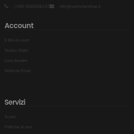
Il tubo piu corto di 5 centimetri rende piu accessibile
(+39) 0585026137
info@swimmershop.it
l'uso dello snorkel ai polmoni dei bambini
Clip Nasale Inclusa
Account
Aiuta il bambino ad abituarsi alla corretta
respirazione durante l'utilizzo dello snorkel
Il Mio Account
Valvola di sfiato a senso unico
Storico Ordini
Permette di respirare meglio e espellere piu
Lista desideri
facilmente l'acqua dal tubo
Design Idrodinamico
Notifiche Email
Indossato con gli occhialini favorisce il corretto
posizionamento testa corpo
Posizionamento Frontale
Servizi
Nuota a velocita lenta con perfetta stabilita
Frontalino regolabile
Sconti
Puo essere indossato con cuffie ed occhialini
Politiche di reso
Tutti gli stili