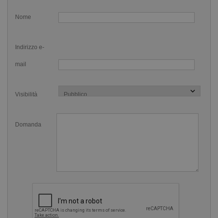
snorkel aumenta la tolleranza alla Co2.
Nome
Respirare attraverso un tubo durante il nuoto aumenta la
capacit&agrave; dei polmoni di espellere aria e quindi
prepara ad un&#39;inspirazione ottimale
Indirizzo e-
mail
Visibilità
Domanda