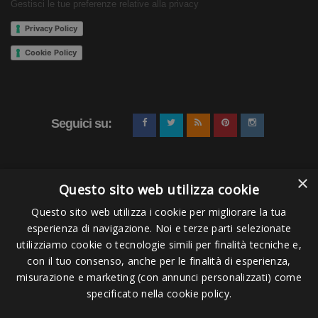
Gestisci le tue preferenze relative alla privacy
uniformi. È disponibile un modello jr. più corto per ragazzi
Privacy Policy
al di sotto dei 14 anni ideale per polmoni non ancora
Cookie Policy
completamente sviluppati.
Perch&eacute; utilizzare lo snorkel frontale?
Molti dei più veloci nuotatori al mondo, durante gli
allenamenti giornalieri, utilizzano il boccaglio respiratore
Seguici su:
frontale. Nelle persone con una scarsa tecnica, l’utilizzo
del respiratore frontale genera un miglioramento
×
eccezionale, passando da una nuotata moscia e
Questo sito web utilizza cookie
trascurata, ad una stabile come una corazzata, in una sola
Questo sito web utilizza i cookie per migliorare la tua
vasca! Lo snorkel frontale è un’attrezzatura utile ai
esperienza di navigazione. Noi e terze parti selezionate
Pagamenti Accettati
principianti, triatleti, insegnanti di nuoto, nuotatori ricreativi
utilizziamo cookie o tecnologie simili per finalità tecniche e,
ecc. Il respiratore frontale permette ai nuotatori di
con il tuo consenso, anche per le finalità di esperienza,
misurazione e marketing (con annunci personalizzati) come
concentrarsi sul bilanciamento del corpo, posizione della
specificato nella cookie policy.
testa, tecnica della bracciata, eliminando la rotazione del