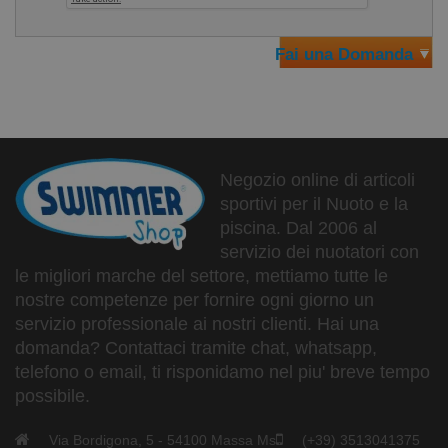
Fai una Domanda
Negozio online di articoli
sportivi per il Nuoto e la
piscina. Dal 2006 al
servizio dei nuotatori con
le migliori marche del settore, mettiamo tutte le
nostre competenze per fornire ogni giorno un
servizio professionale ai nostri clienti. Hai una
domanda? Contattaci tramite chat, whatsapp,
telefono o email, ti risponidamo nel piu' breve tempo
possibile.
Via Bordigona, 5 - 54100 Massa Ms
(+39) 3513041375