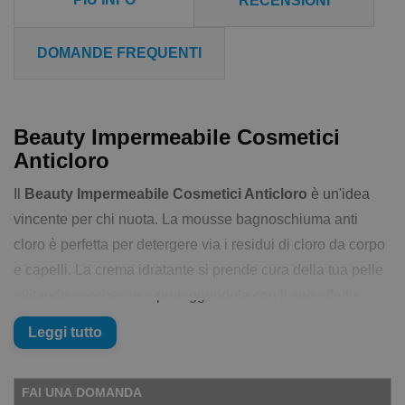
RECENSIONI
DOMANDE FREQUENTI
Beauty Impermeabile Cosmetici
Anticloro
Il
Beauty Impermeabile Cosmetici Anticloro
è un'idea
vincente per chi nuota. La mousse bagnoschiuma anti
cloro è perfetta per detergere via i residui di cloro da corpo
e capelli. La crema idratante si prende cura della tua pelle
evitando secchezza e proteggendola con il suo effetto
idratante.
Leggi tutto
Ma la cosa straordinaria di questo kit è il beauty case
impermeabile
. Potrai usarlo per
riporre il costumi e altri
FAI UNA DOMANDA