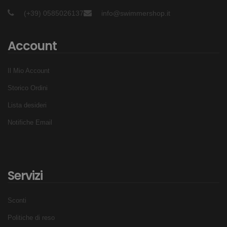
(+39) 0585026137
info@swimmershop.it
Account
Il Mio Account
Storico Ordini
Lista desideri
Notifiche Email
Servizi
Sconti
Politiche di reso