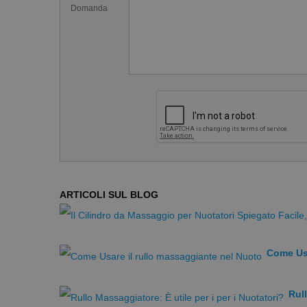
Domanda
In una guida che sto scrivendo sulla prevenzione e c
bene la colonna vertebrale è utile sempre (anche do
ARTICOLI SUL BLOG
Dorsali, il secondo esercizio
Come Usa
Rull