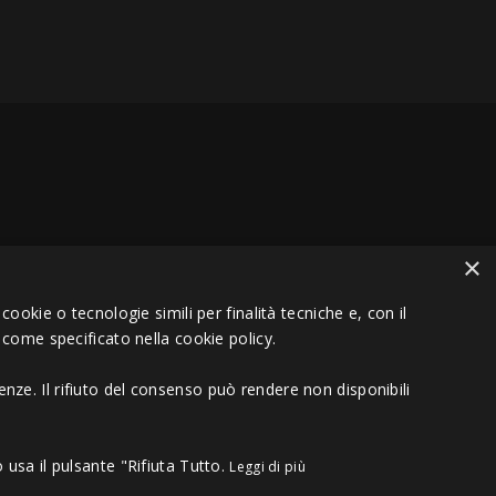
lungati cone sercizi tipo questo.
×
mo per mantenere una battuta di gambe perfetta
VA 01151030457 - REA MS 117168
ookie o tecnologie simili per finalità tecniche e, con il
 come specificato nella cookie policy.
trumento nel tuo arsenale di nuotatore, o nuotatrice,
ti e stressate
.
nze. Il rifiuto del consenso può rendere non disponibili
tissimi.ne parleremo nel nostro
blog di
 usa il pulsante "Rifiuta Tutto.
Leggi di più