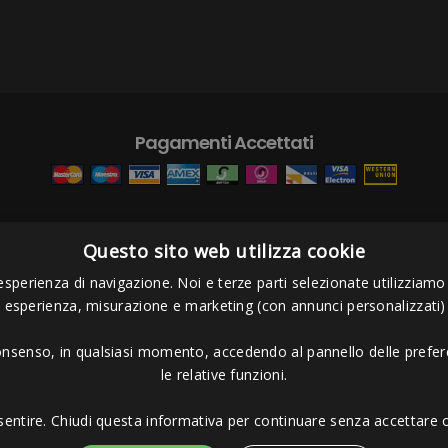
Pagamenti Accettati
iarsie a perdere elasticità. È importante tenerli ben elastici e al
Questo sito web utilizza cookie
nocchio (altrenando con uno o due esercizi di stretching) è otti
s Project sas
- Via Bordigona, 5 - 54100 Massa MS - Tel 0585026137 - P.I
esperienza di navigazione. Noi e terze parti selezionate utilizziamo c
i esperienza, misurazione e marketing (con annunci personalizzati)
da che il foam rolling con cilindro massaggiante è solo un altro s
uei gruppi muscolari e parti del corpo che sono più doloran
consenso, in qualsiasi momento, accedendo al pannello delle prefere
le relative funzioni.
esercizi nuoto-specifici che puo fare con il foam roller sono tan
onsultare il tuo allenatore o preparatore atletico.
sentire. Chiudi questa informativa per continuare senza accettare o