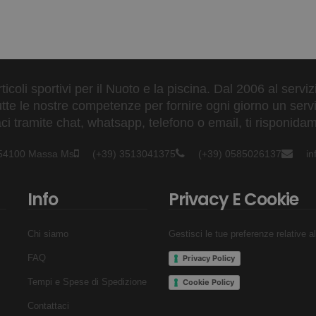
ticoli sportivi per il Nuoto e la piscina. Dal 2006 al servi
tte le nostre competenze per fornire ogni giorno un serviz
 tramite chat, whatsapp, telefono o email, ti risponidam
- 54100 Massa Ms
(+39) 3513041375
(+39) 0585026137
i
doloroso. I dorsali non sono abituati al massaggio diretto quando
no frequenti. Quindi non stupirti se no riesci a caricare molto pe
Info
Privacy E Cookie
Chi siamo
Gestisci le tue preferenze relative a
FAQ
Privacy Policy
Tempi e Spese di Spedizione
Cookie Policy
Contattaci