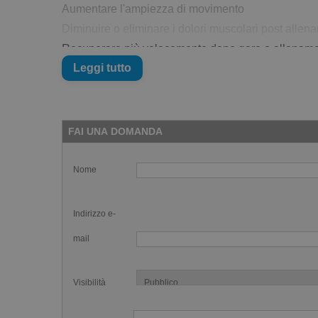
Aumentare l'ampiezza di movimento
Diminuire o eliminare i dolori muscolari post allen
Recuperare più velocemente dopo gare o allename
Leggi tutto
Se nuoti sai bene quanto ognuna di queste tre cose 
di misura standard
puoi trovare il link e la spiegaz
Ecco i tre migliori esercizi per nuotatori che puoi 
FAI UNA DOMANDA
Il modo in cui userai il tuo rullo massaggiante foa
anche in maniera "preventiva". Ad esempio per sciog
Nome
(ad esempio i miei dorsali hanno sempre bisogno d
Primo esercizio, colonna vertebrale
Indirizzo e-
mail
Visibilità