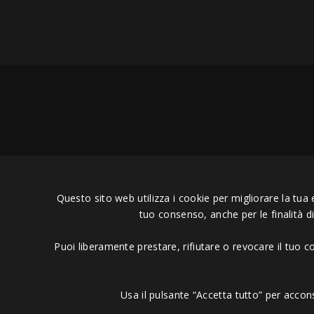
Tendine del ginocchio e fianchi sono facili ad accorc
Massaggiare con il cilindro il retro della gamba/gi
Copyright © 2006 - 2023 -
Icaru
quando nuoti.
Questo sito web utilizza i cookie per migliorare la tua 
tuo consenso, anche per le finalità d
Insomma che tu utilizzi questi esercizi o altri ricor
agonista quando si tratta di
recuperare al meglio q
Puoi liberamente prestare, rifiutare o revocare il tuo 
Ricorda anche che questi sono solo tre esempi, gli 
Swimmershop
suggerendotene altri, ma puoi anche c
Usa il pulsante “Accetta tutto” per accon