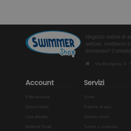
Negozio online di ar
settore, mettiamo tu
domanda? Contattaci
Via Bordigona, 5 
Questo è tremendo le prima volte che lo fai. Quasi 
gli irrigidimenti che si concentrano in quell'area so
Account
Servizi
Infine fianchi e tendini del ginocchio
Il Mio Account
Sconti
Storico Ordini
Politiche di reso
Lista desideri
Servizio clienti
Notifiche Email
Termini e condizioni