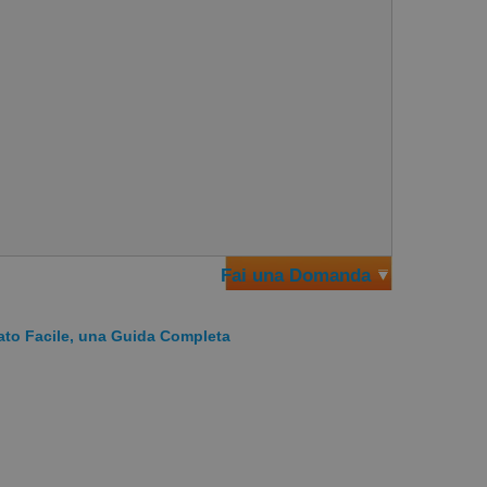
 il mio preferito con il rullo massaggiante. Aprire
Fai una Domanda
pettorali. Facile da fare e molto rilassante.
gato Facile, una Guida Completa