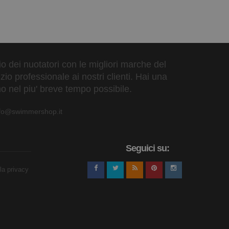
zio dei nuotatori con le migliori marche del
io professionale ai nostri clienti. Hai una
o nel piu' breve tempo possibile.
nfo@swimmershop.it
 è il momento di recupero attivo. Le contrazioni e
so su questo massaggio la prima volta che lo fai.
Seguici su:
lla privacy