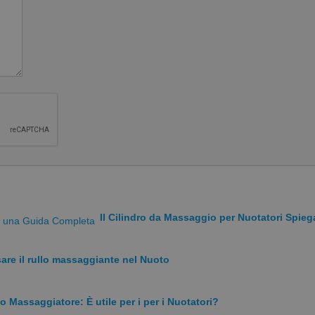
ura della spalla del nuotatore ho inserito questo esercizio che è
po che sei stato ingobbito sullo smartphone). Apre bene anche i 
Il Cilindro da Massaggio per Nuotatori Spie
re il rullo massaggiante nel Nuoto
o Massaggiatore: È utile per i per i Nuotatori?