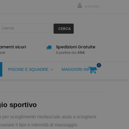
ACCEDI
CERCA
menti sicuri
Spedizioni Gratuite
re!
A partire da
49€
0
PISCINE E SQUADRE
MAGGIORI INFO
io sportivo
 per scioglimento miofasciale aiuta a sciogliere
 variare il tipo e intensità di massaggio