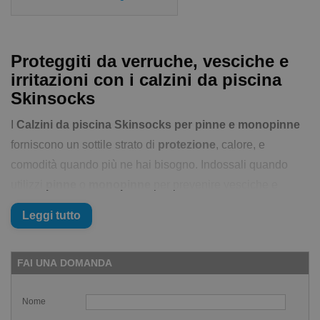
Proteggiti da verruche, vesciche e
irritazioni con i calzini da piscina
Skinsocks
I
Calzini da piscina Skinsocks per pinne e monopinne
forniscono un sottile strato di
protezione
, calore, e
comodità quando più ne hai bisogno. Indossali quando
utilizzi
pinne
o
monopinne
per prevenire vesciche e
irritazioni ma anche per acquafitness sul piano vasca in
Leggi tutto
piscina
e nella doccia. Grande protezione dal sole e dalla
sabbia calda. Ottimi anche per attività quali Ciclismo, corsa
FAI UNA DOMANDA
e sci d'acqua.
Materiale: Nylon e Lycra. I
Calzini da piscina Skinsocks
Nome
per pinne e monopinne
sono leggerissimi, come una