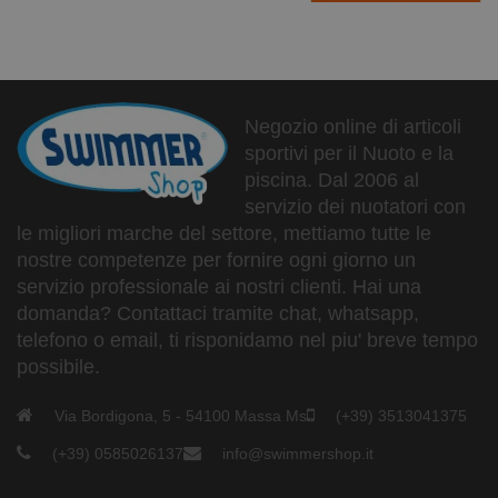
M (39-42)
L (43-47)
Negozio online di articoli
sportivi per il Nuoto e la
piscina. Dal 2006 al
servizio dei nuotatori con
le migliori marche del settore, mettiamo tutte le
nostre competenze per fornire ogni giorno un
servizio professionale ai nostri clienti. Hai una
domanda? Contattaci tramite chat, whatsapp,
telefono o email, ti risponidamo nel piu' breve tempo
possibile.
Via Bordigona, 5 - 54100 Massa Ms
(+39) 3513041375
(+39) 0585026137
info@swimmershop.it