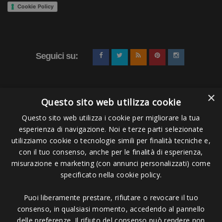
Cookie Policy
Seguici su:
×
Questo sito web utilizza cookie
Questo sito web utilizza i cookie per migliorare la tua
esperienza di navigazione. Noi e terze parti selezionate
Pagamenti Accettati
utilizziamo cookie o tecnologie simili per finalità tecniche e,
con il tuo consenso, anche per le finalità di esperienza,
misurazione e marketing (con annunci personalizzati) come
specificato nella cookie policy.
Puoi liberamente prestare, rifiutare o revocare il tuo
Copyright © 2006 - 2023 -
Icarus Project sas
- Via Bordigona, 5 - 54100
consenso, in qualsiasi momento, accedendo al pannello
Massa MS - Tel 0585026137 - P.IVA 01151030457 - REA MS 117168
delle preferenze. Il rifiuto del consenso può rendere non