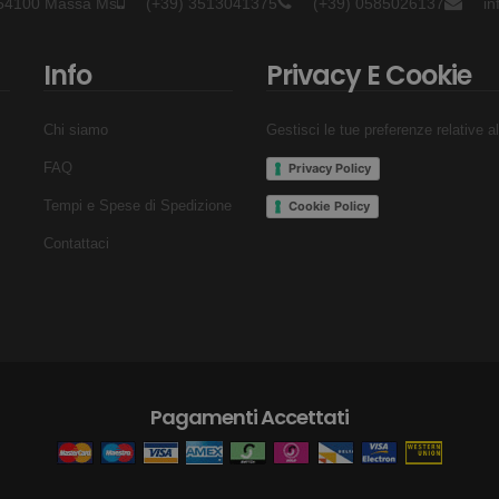
- 54100 Massa Ms
(+39) 3513041375
(+39) 0585026137
i
Info
Privacy E Cookie
Chi siamo
Gestisci le tue preferenze relative a
FAQ
Privacy Policy
Tempi e Spese di Spedizione
Cookie Policy
Contattaci
Pagamenti Accettati