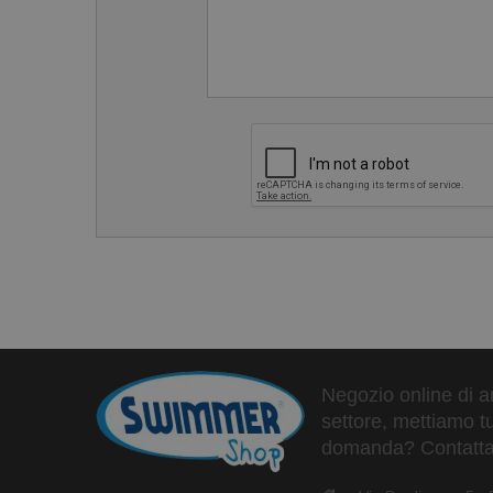
Negozio online di ar
settore, mettiamo tu
domanda? Contattaci