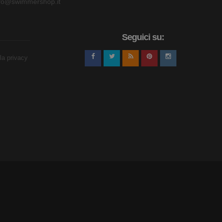
nfo@swimmershop.it
Seguici su:
lla privacy