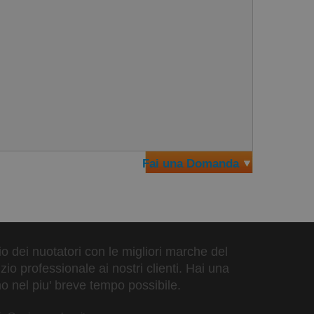
Fai una Domanda
zio dei nuotatori con le migliori marche del
io professionale ai nostri clienti. Hai una
o nel piu' breve tempo possibile.