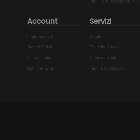
Via Bordigona, 5 
Account
Servizi
Il Mio Account
Sconti
Storico Ordini
Politiche di reso
Lista desideri
Servizio clienti
Notifiche Email
Termini e condizioni