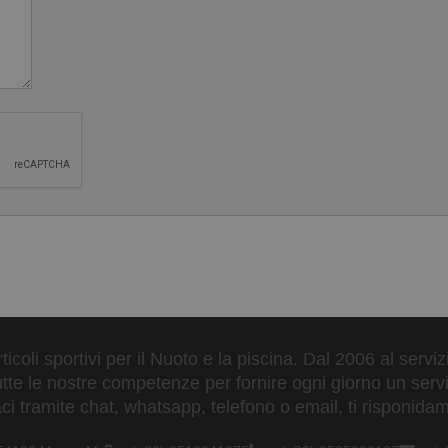
ticoli sportivi per il Nuoto e la piscina. Dal 2006 al servi
tte le nostre competenze per fornire ogni giorno un serviz
 tramite chat, whatsapp, telefono o email, ti risponidam