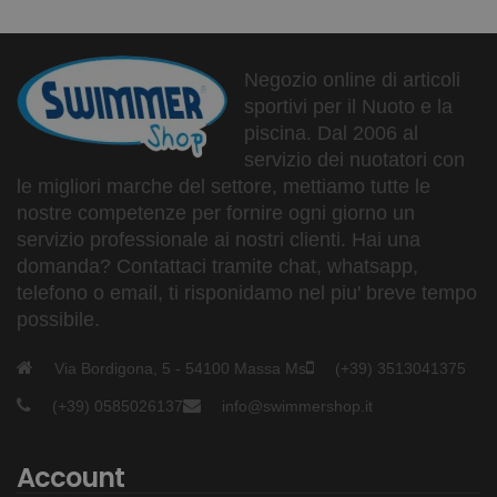
Negozio online di articoli
sportivi per il Nuoto e la
piscina. Dal 2006 al
servizio dei nuotatori con
le migliori marche del settore, mettiamo tutte le
nostre competenze per fornire ogni giorno un
servizio professionale ai nostri clienti. Hai una
domanda? Contattaci tramite chat, whatsapp,
telefono o email, ti risponidamo nel piu' breve tempo
possibile.
Via Bordigona, 5 - 54100 Massa Ms
(+39) 3513041375
(+39) 0585026137
info@swimmershop.it
Account