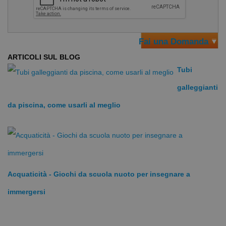
Tubo galleggiante piscina scuola nuoto Flexibeam
Tubo in foam (schiuma semi rigida)
Fai una Domanda
Utilizzabile per:
ARTICOLI SUL BLOG
eseguire esercizi di scuola nuoto
Tubi
particolari serie tecniche di allenamento
Acqua Fitness
galleggianti
Originale Malmsten
da piscina, come usarli al meglio
Lunghezza: circa 160 cm
Diametro: circa 6,5 cm
Acquaticità - Giochi da scuola nuoto per insegnare a
immergersi