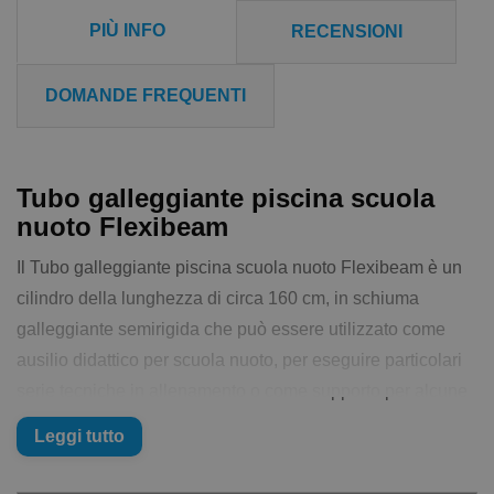
PIÙ INFO
RECENSIONI
DOMANDE FREQUENTI
Tubo galleggiante piscina scuola
nuoto Flexibeam
Il Tubo galleggiante piscina scuola nuoto Flexibeam è un
cilindro della lunghezza di circa 160 cm, in schiuma
galleggiante semirigida che può essere utilizzato come
ausilio didattico per scuola nuoto, per eseguire particolari
serie tecniche in allenamento o come supporto per alcune
attività di acqua fitness. Insomma, se siete mai stati in una
Leggi tutto
piscina sicuramente avete visto almeno uno dei tanti modi
in cui questi tubi galleggianti vengono utilizzati.