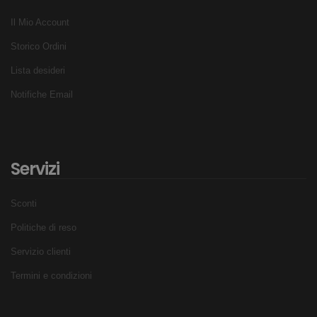
Il Mio Account
Storico Ordini
Lista desideri
Notifiche Email
Servizi
Sconti
Politiche di reso
Servizio clienti
Termini e condizioni