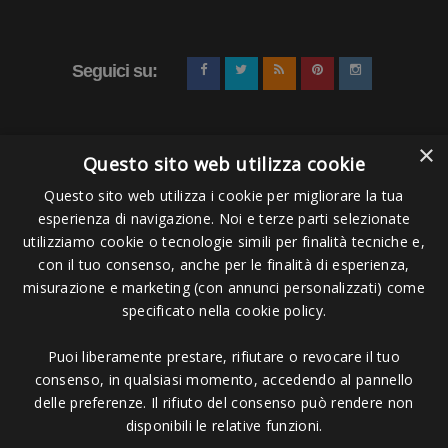
Seguici su:
×
Questo sito web utilizza cookie
Questo sito web utilizza i cookie per migliorare la tua
esperienza di navigazione. Noi e terze parti selezionate
Pagamenti Accettati
utilizziamo cookie o tecnologie simili per finalità tecniche e,
con il tuo consenso, anche per le finalità di esperienza,
misurazione e marketing (con annunci personalizzati) come
specificato nella cookie policy.
Puoi liberamente prestare, rifiutare o revocare il tuo
Copyright © 2006 - 2023 -
Icarus Project sas
- Via Bordigona, 5 - 54100
consenso, in qualsiasi momento, accedendo al pannello
Massa MS - Tel 0585026137 - P.IVA 01151030457 - REA MS 117168
delle preferenze. Il rifiuto del consenso può rendere non
disponibili le relative funzioni.