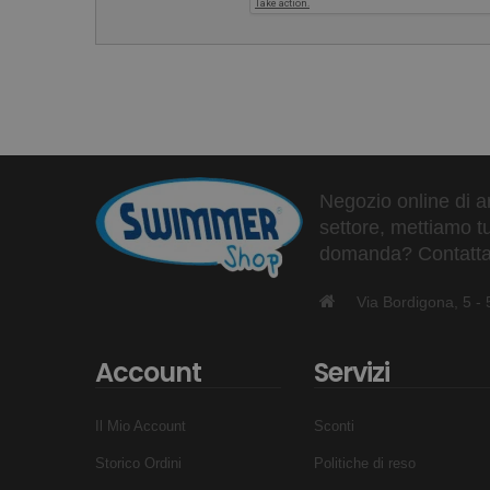
Negozio online di ar
settore, mettiamo tu
domanda? Contattaci
Via Bordigona, 5 
Account
Servizi
Il Mio Account
Sconti
Storico Ordini
Politiche di reso