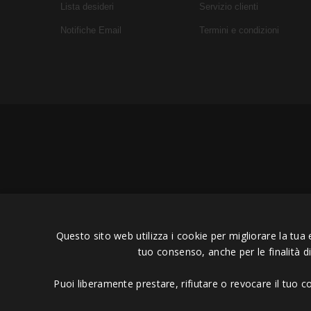
Lista desideri
Servizio clienti
Notifiche Email
Termini e condizioni
Copyright © 2006 - 2023 -
Icaru
Questo sito web utilizza i cookie per migliorare la tua 
tuo consenso, anche per le finalità d
Puoi liberamente prestare, rifiutare o revocare il tuo 