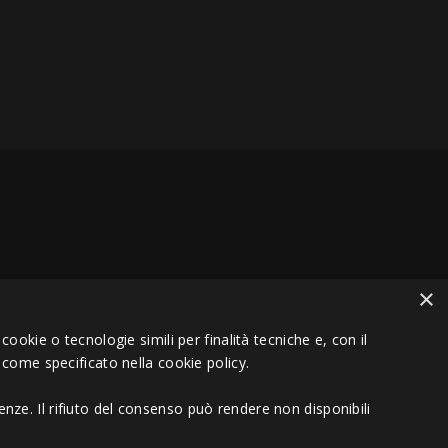
×
VA 01151030457 - REA MS 117168
ookie o tecnologie simili per finalità tecniche e, con il
 come specificato nella cookie policy.
nze. Il rifiuto del consenso può rendere non disponibili