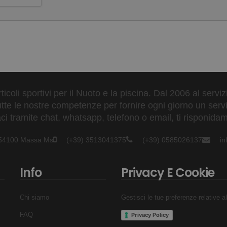
ticoli sportivi per il Nuoto e la piscina. Dal 2006 al servi
tte le nostre competenze per fornire ogni giorno un serviz
 tramite chat, whatsapp, telefono o email, ti risponidam
- 54100 Massa Ms
(+39) 3513041375
(+39) 0585026137
i
Info
Privacy E Cookie
Chi siamo
Gestisci le tue preferenze relative a
FAQ
Privacy Policy