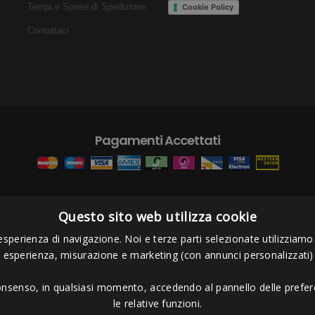
Tempi e Spese di Spedizione
Cookie Policy
Contattaci
Pagamenti Accettati
Questo sito web utilizza cookie
s Project sas
- Via Bordigona, 5 - 54100 Massa MS - Tel 0585026137 - P.I
esperienza di navigazione. Noi e terze parti selezionate utilizziamo c
i esperienza, misurazione e marketing (con annunci personalizzati)
consenso, in qualsiasi momento, accedendo al pannello delle prefere
le relative funzioni.