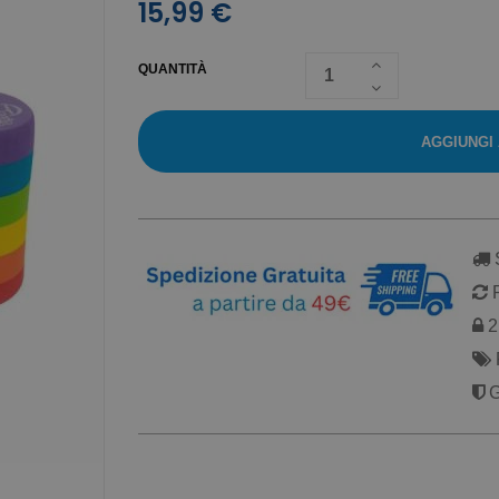
15,99 €
QUANTITÀ
AGGIUNGI
S
R
2 
G