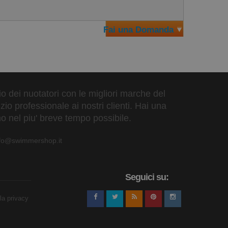
Fai una Domanda
zio dei nuotatori con le migliori marche del
io professionale ai nostri clienti. Hai una
o nel piu' breve tempo possibile.
nfo@swimmershop.it
Seguici su:
lla privacy