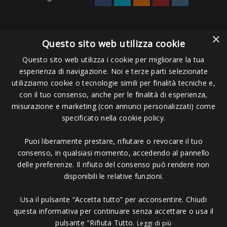
×
Questo sito web utilizza cookie
Questo sito web utilizza i cookie per migliorare la tua
esperienza di navigazione. Noi e terze parti selezionate
Pagamenti Accettati
utilizziamo cookie o tecnologie simili per finalità tecniche e,
con il tuo consenso, anche per le finalità di esperienza,
misurazione e marketing (con annunci personalizzati) come
specificato nella cookie policy.
Puoi liberamente prestare, rifiutare o revocare il tuo
Copyright © 2006 - 2023 -
Icarus Project sas
- Via Bordigona, 5 - 54100
consenso, in qualsiasi momento, accedendo al pannello
Massa MS - Tel 0585026137 - P.IVA 01151030457 - REA MS 117168
delle preferenze. Il rifiuto del consenso può rendere non
disponibili le relative funzioni.
Usa il pulsante “Accetta tutto” per acconsentire. Chiudi
questa informativa per continuare senza accettare o usa il
pulsante "Rifiuta Tutto.
Leggi di più