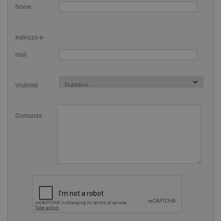
delle palette in neoprene ricorda di sciacquarle sotto acqua
Nome
corrente dopo ogni utilizzo (Non metterle ad asciugare sui
termosifoni. Non lasciarle per troppo tempo alla luce diretta
Indirizzo e-
del sole).
mail
Caratteristiche delle Palette Morbide nuoto
Mad Wave:
Visibilità
Palette per nuotatori e Aquafitness
In morbido neoprene
Domanda
Colore. fucsia
Il velcro sul polso permette di indossarle comodamente
Disponibili in tre taglie, S, M e L