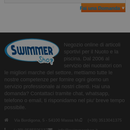
Fai una Domanda
Negozio online di articoli
sportivi per il Nuoto e la
piscina. Dal 2006 al
servizio dei nuotatori con
le migliori marche del settore, mettiamo tutte le
nostre competenze per fornire ogni giorno un
servizio professionale ai nostri clienti. Hai una
domanda? Contattaci tramite chat, whatsapp,
telefono o email, ti risponidamo nel piu' breve tempo
possibile.
Via Bordigona, 5 - 54100 Massa Ms
(+39) 3513041375
(+39) 0585026137
info@swimmershop.it