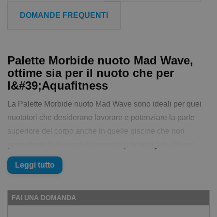
DOMANDE FREQUENTI
Palette Morbide nuoto Mad Wave,
ottime sia per il nuoto che per
l&#39;Aquafitness
La Palette Morbide nuoto Mad Wave sono ideali per quei
nuotatori che desiderano lavorare e potenziare la parte
superiore del corpo anche in quelle piscine che non
permettono l'utilizzo delle normali palette rigide. Ottime
anche per le attività di fitness in acqua.
Leggi tutto
Le Palette Morbide nuoto Mad Wave sono in morbido
neoprene con cuciture resistenti e uno strap in velcro che
FAI UNA DOMANDA
rende regolabile la parte del polso. Per prolungare la vita